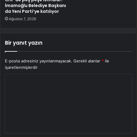
İmamoğlu Belediye Başkanı
da Yeni Parti’ye katılıyor
Ağustos 7, 2026
Bir yanıt yazın
E-posta adresiniz yayınlanmayacak.
Gerekli alanlar
*
ile
işaretlenmişlerdir
Y
o
r
u
m
*