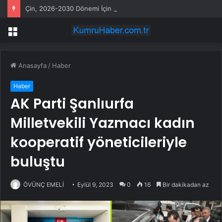
Çin, 2026-2030 Dönemi İçin Yenilenebilir Enerji Geliştirme Planını Açıkladı
Menü
Anasayfa
/
Haber
Haber
AK Parti Şanlıurfa
Milletvekili Yazmacı kadın
kooperatif yöneticileriyle
buluştu
ÖVÜNÇ EMELİ
Eylül 9, 2023
0
16
Bir dakikadan az