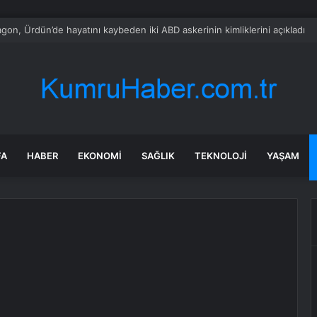
 Meclisi’nden öğrencilere destek kararı
FA
HABER
EKONOMI
SAĞLIK
TEKNOLOJI
YAŞAM