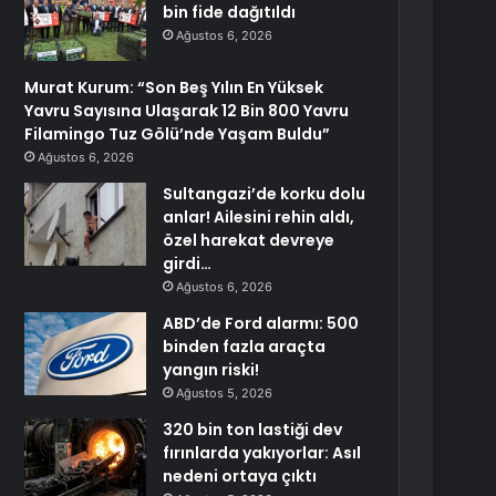
bin fide dağıtıldı
Ağustos 6, 2026
Murat Kurum: “Son Beş Yılın En Yüksek
Yavru Sayısına Ulaşarak 12 Bin 800 Yavru
Filamingo Tuz Gölü’nde Yaşam Buldu”
Ağustos 6, 2026
Sultangazi’de korku dolu
anlar! Ailesini rehin aldı,
özel harekat devreye
girdi…
Ağustos 6, 2026
ABD’de Ford alarmı: 500
binden fazla araçta
yangın riski!
Ağustos 5, 2026
320 bin ton lastiği dev
fırınlarda yakıyorlar: Asıl
nedeni ortaya çıktı