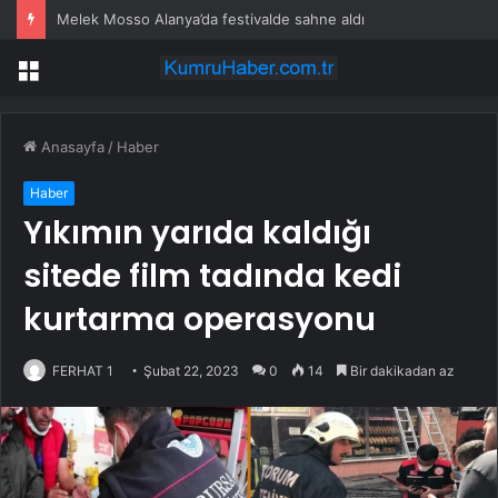
Melek Mosso Alanya’da festivalde sahne aldı
Menü
Anasayfa
/
Haber
Haber
Yıkımın yarıda kaldığı
sitede film tadında kedi
kurtarma operasyonu
FERHAT 1
Şubat 22, 2023
0
14
Bir dakikadan az