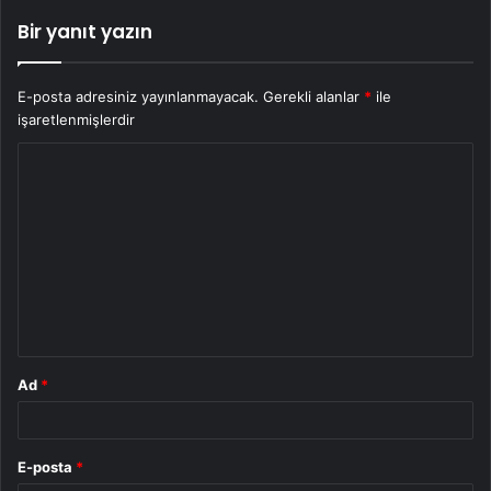
Bir yanıt yazın
E-posta adresiniz yayınlanmayacak.
Gerekli alanlar
*
ile
işaretlenmişlerdir
Y
o
r
u
m
*
Ad
*
E-posta
*