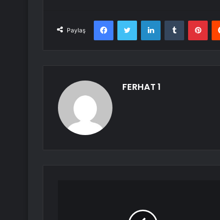
Facebook
Twitter
LinkedIn
Tumblr
Pint
Paylaş
FERHAT 1