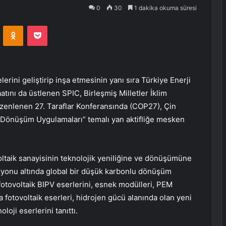
0
30
1 dakika okuma süresi
VKontakte
Odnoklassniki
Pocket
rini geliştirip inşa etmesinin yanı sıra Türkiye Enerji
atını da üstlenen SPIC, Birleşmiş Milletler İklim
üzenlenen 27. Taraflar Konferansında (COP27), Çin
ji Dönüşüm Uygulamaları” temalı yan aktifliğe mesken
voltaik sanayisinin teknolojik yeniliğine ve dönüşümüne
izyonu altında global bir düşük karbonlu dönüşüm
, fotovoltaik BIPV eserlerini, esnek modülleri, PEM
a fotovoltaik eserleri, hidrojen gücü alanında olan yeni
loji eserlerini tanıttı.