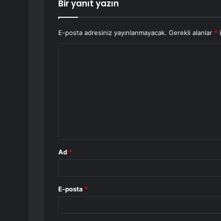
Bir yanıt yazın
E-posta adresiniz yayınlanmayacak.
Gerekli alanlar
*
i
Y
o
r
u
m
*
Ad
*
E-posta
*