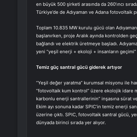
en büyük 500 şirketi arasında da 260’ıncı sırad
Türkiye’de de Adıyaman ve Adana fotovoltaik proj
Toplam 10.835 MW kurulu gücü olan Adıyaman f
başlanırken, proje Aralık ayında kontrolden ge
bağlandı ve elektrik üretmeye başladı. Adıyaman
yeni “yeşil enerji + ekoloji + insanların geçimi
Temiz güç santral gücü giderek artıyor
“Yeşil değer yaratma” kurumsal misyonu ile h
“fotovoltaik kum kontrol” üzere ekolojik idare m
karbonlu enerji santrallerinin” inşasına sürat v
Ekim ayı sonuna kadar SPIC’in temiz enerji san
üzerine çıktı. SPIC, fotovoltaik santral gücü, y
dünyada birinci sırada yer alıyor.