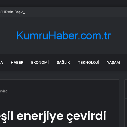
CHP’nin Başvurusunu Reddetti
FA
HABER
EKONOMI
SAĞLIK
TEKNOLOJI
YAŞAM
evirdi
şil enerjiye çevirdi