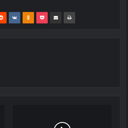
erest
Reddit
VKontakte
Odnoklassniki
Pocket
E-Posta ile paylaş
Yazdır