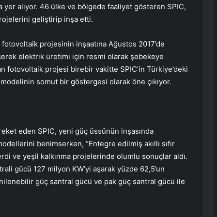
a yer alıyor. 46 ülke ve bölgede faaliyet gösteren SPIC,
elerini geliştirip inşa etti.
otovoltaik projesinin inşaatına Ağustos 2017’de
çerek elektrik üretimi için resmi olarak şebekeye
 fotovoltaik projesi birebir vakitte SPIC’in Türkiye’deki
” modelinin somut bir göstergesi olarak öne çıkıyor.
areket eden SPIC, yeni güç üssünün inşasında
odellerini benimserken, “Entegre edilmiş akıllı sıfır
erdi ve yeşil kalkınma projelerinde olumlu sonuçlar aldı.
trali gücü 127 milyon KW’yi aşarak yüzde 62,5’un
enilenebilir güç santral gücü ve pak güç santral gücü ile