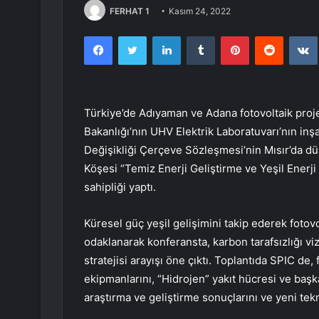
FERHAT 1
Kasım 24, 2022
Facebook
Twitter
LinkedIn
Tumblr
Pinterest
Reddit
Türkiye’de Adıyaman ve Adana fotovoltaik projele
Bakanlığı’nın UHV Elektrik Laboratuvarı’nın inşa
Değişikliği Çerçeve Sözleşmesi’nin Mısır’da d
Köşesi “Temiz Enerji Geliştirme ve Yeşil Ener
sahipliği yaptı.
Küresel güç yeşil gelişimini takip ederek foto
odaklanarak konferansta, karbon tarafsızlığı v
stratejisi arayışı öne çıktı. Toplantıda SPIC de
ekipmanlarını, “Hidrojen” yakıt hücresi ve başk
araştırma ve geliştirme sonuçlarını ve yeni tekno