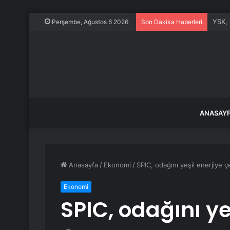
YSK, 
Perşembe, Ağustos 6 2026
Son Dakika Haberleri
ANASAY
Anasayfa
/
Ekonomi
/
SPIC, odağını yeşil enerjiye ç
Ekonomi
SPIC, odağını ye