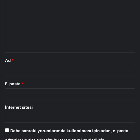
o
r
u
m
*
Ad
*
E-posta
*
İnternet sitesi
Daha sonraki yorumlarımda kullanılması için adım, e-posta