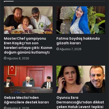
MasterChef şampiyonu
Fatma Soydaş hakkında
Eren Kaşıkçı’nın son
gözaltı kararı
kareleri ortaya çıktı: Kızının
Ağustos 7, 2026
doğum gününü kutlamıştı
Ağustos 8, 2026
Gebze Meclisi’nden
Oyuncu Esra
öğrencilere destek kararı
Dermancıoğlu’ndan dikkat
çeken Haluk Levent tepkisi
Ağustos 6, 2026