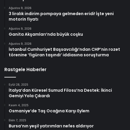
Ağustos 9, 2026
3 liralık indirim pompaya gelmeden eridi! İşte yeni
motorin fiyatı
Ağustos 9, 2026
Ganita Akşamları’nda büyük coşku
Ağustos 9, 2026
İstanbul Cumhuriyet Başsavcılığı’ndan CHP’nin rozet
törenine ‘figüran taşındı’ iddiasına soruşturma
Rastgele Haberler
Eylül 28, 2025
İtalya’dan Küresel Sumud Filosu’na Destek: İkinci
Gemiyi Yola Çıkardı
Kasım 4, 2025
Osmaniye’de Taş Ocağına Karşı Eylem
Ekim 7, 2025
Bursa’nın yeşil yatırımları nefes aldırıyor