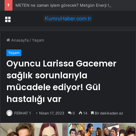
METEN ne zaman işlem görecek? Metgün Enerji halka arz kaç lot verdi?
Menü
Anasayfa
/
Yaşam
Yaşam
Oyuncu Larissa Gacemer
sağlık sorunlarıyla
mücadele ediyor! Gül
hastalığı var
FERHAT 1
Nisan 17, 2023
0
14
Bir dakikadan az