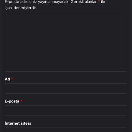
E-posta adresiniz yayınlanmayacak.
Gerekli alanlar
*
ile
işaretlenmişlerdir
Y
o
r
u
m
*
Ad
*
E-posta
*
İnternet sitesi