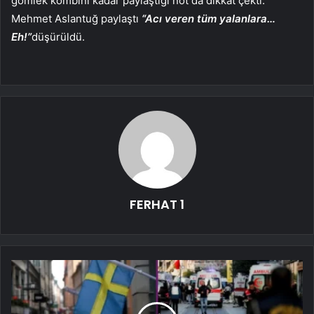
gömlek kombini kadar paylaştığı not da dikkat çekti.
Mehmet Aslantuğ paylaştı
“Acı veren tüm yalanlara…
Eh!”
düşürüldü.
FERHAT 1