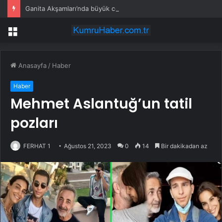
Ganita Akşamları’nda büyük coşku
Menü
Anasayfa
/
Haber
Haber
Mehmet Aslantuğ’un tatil
pozları
FERHAT 1
Ağustos 21, 2023
0
14
Bir dakikadan az