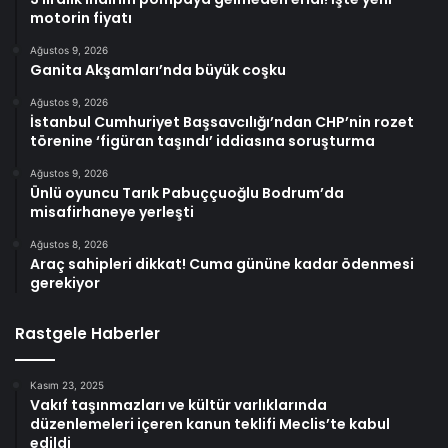
motorin fiyatı
Ağustos 9, 2026
Ganita Akşamları’nda büyük coşku
Ağustos 9, 2026
İstanbul Cumhuriyet Başsavcılığı’ndan CHP’nin rozet
törenine ‘figüran taşındı’ iddiasına soruşturma
Ağustos 9, 2026
Ünlü oyuncu Tarık Pabuççuoğlu Bodrum’da
misafirhaneye yerleşti
Ağustos 8, 2026
Araç sahipleri dikkat! Cuma gününe kadar ödenmesi
gerekiyor
Rastgele Haberler
Kasım 23, 2025
Vakıf taşınmazları ve kültür varlıklarında
düzenlemeleri içeren kanun teklifi Meclis’te kabul
edildi