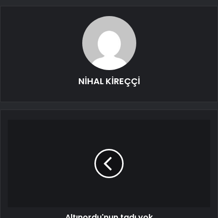
NİHAL KİREÇÇİ
Altınordu'nun tadı yok