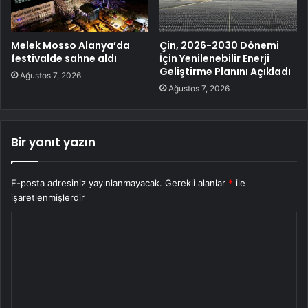
Melek Mosso Alanya’da
Çin, 2026-2030 Dönemi
festivalde sahne aldı
İçin Yenilenebilir Enerji
Geliştirme Planını Açıkladı
Ağustos 7, 2026
Ağustos 7, 2026
Bir yanıt yazın
E-posta adresiniz yayınlanmayacak.
Gerekli alanlar
*
ile
işaretlenmişlerdir
Y
o
r
u
m