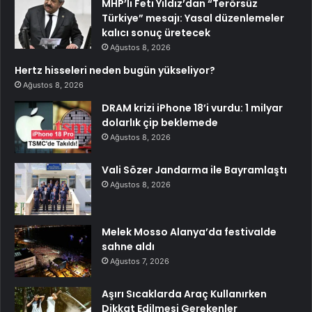
MHP’li Feti Yıldız’dan “Terörsüz
Türkiye” mesajı: Yasal düzenlemeler
kalıcı sonuç üretecek
Ağustos 8, 2026
Hertz hisseleri neden bugün yükseliyor?
Ağustos 8, 2026
DRAM krizi iPhone 18’i vurdu: 1 milyar
dolarlık çip beklemede
Ağustos 8, 2026
Vali Sözer Jandarma ile Bayramlaştı
Ağustos 8, 2026
Melek Mosso Alanya’da festivalde
sahne aldı
Ağustos 7, 2026
Aşırı Sıcaklarda Araç Kullanırken
Dikkat Edilmesi Gerekenler