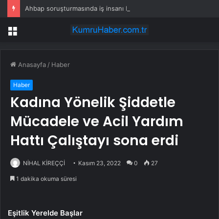
Ahbap soruşturmasında iş insanı Hüseyin Başaran’a tutuklama talebi
Menü
Anasayfa
/
Haber
Haber
Kadına Yönelik Şiddetle
Mücadele ve Acil Yardım
Hattı Çalıştayı sona erdi
NİHAL KİREÇÇİ
Kasım 23, 2022
0
27
1 dakika okuma süresi
Eşitlik Yerelde Başlar