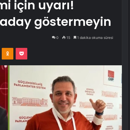
i için uyarı!
u aday göstermeyin
0
15
1 dakika okuma süresi
VKontakte
Odnoklassniki
Pocket