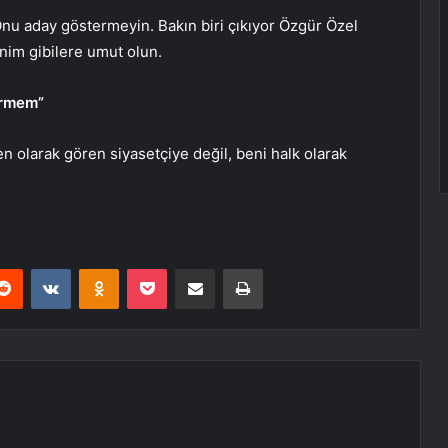
Onu aday göstermeyin. Bakın biri çıkıyor Özgür Özel
enim gibilere umut olun.
ermem”
olarak gören siyasetçiye değil, beni halk olarak
erest
Reddit
VKontakte
Odnoklassniki
Pocket
E-Posta ile paylaş
Yazdır