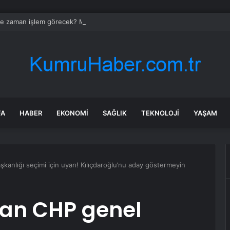
 zaman işlem görecek? Metgün Enerji halka arz kaç lot verdi?
FA
HABER
EKONOMI
SAĞLIK
TEKNOLOJI
YAŞAM
kanlığı seçimi için uyarı! Kılıçdaroğlu’nu aday göstermeyin
dan CHP genel