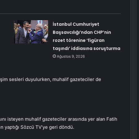
İstanbul Cumhuriyet
Başsavcılığı’ndan CHP’nin
rozet törenine ‘figüran
taşındı’ iddiasına soruşturma
Ağustos 9, 2026
işim sesleri duyulurken, muhalif gazeteciler de
nı isteyen muhalif gazeteciler arasında yer alan Fatih
ın yaptığı Sözcü TV’ye geri döndü.