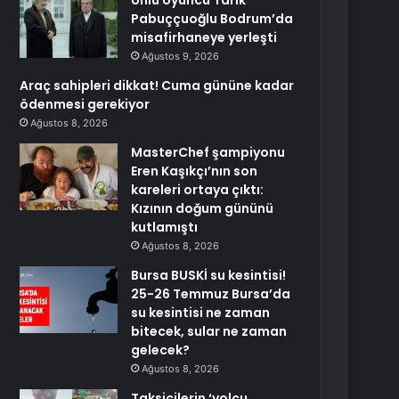
Ünlü oyuncu Tarık
Pabuççuoğlu Bodrum’da
misafirhaneye yerleşti
Ağustos 9, 2026
Araç sahipleri dikkat! Cuma gününe kadar
ödenmesi gerekiyor
Ağustos 8, 2026
MasterChef şampiyonu
Eren Kaşıkçı’nın son
kareleri ortaya çıktı:
Kızının doğum gününü
kutlamıştı
Ağustos 8, 2026
Bursa BUSKİ su kesintisi!
25-26 Temmuz Bursa’da
su kesintisi ne zaman
bitecek, sular ne zaman
gelecek?
Ağustos 8, 2026
Taksicilerin ‘yolcu