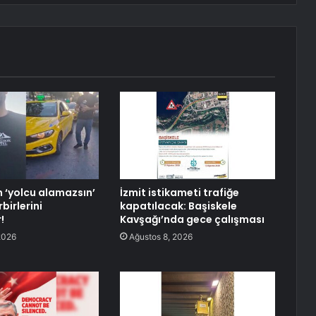
n ‘yolcu alamazsın’
İzmit istikameti trafiğe
birlerini
kapatılacak: Başiskele
!
Kavşağı’nda gece çalışması
2026
Ağustos 8, 2026