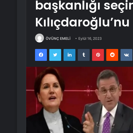
başkanlığı seçim
Kılıçdaroğlu’n
ÖVÜNÇ EMELİ
Eylül 16, 2023
Facebook
Twitter
LinkedIn
Tumblr
Pinterest
Reddit