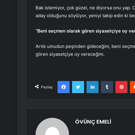
Bak istemiyor, çok güzel, ne diyorsa onu yap. 
aday olduğunu söylüyor, yeniyi takip edin ki b
“Beni seçmen olarak gören siyasetçiye oy v
Artık umudun peşinden gideceğim, beni seçmen 
gören siyasetçiye oy vereceğim.
Facebook
Twitter
LinkedIn
Tumblr
Pint
Paylaş
ÖVÜNÇ EMELİ