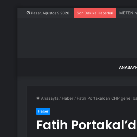
METEN ne
Pazar, Ağustos 9 2026
Son Dakika Haberleri
ANASAY
Anasayfa
/
Haber
/
Fatih Portakal’dan CHP genel baş
Haber
Fatih Portakal’