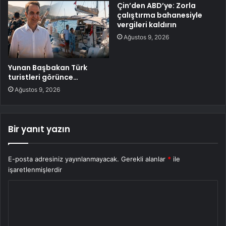
Çin’den ABD’ye: Zorla
çalıştırma bahanesiyle
vergileri kaldırın
Ağustos 9, 2026
Yunan Başbakan Türk
turistleri görünce…
Ağustos 9, 2026
Bir yanıt yazın
E-posta adresiniz yayınlanmayacak.
Gerekli alanlar
*
ile
işaretlenmişlerdir
Y
o
r