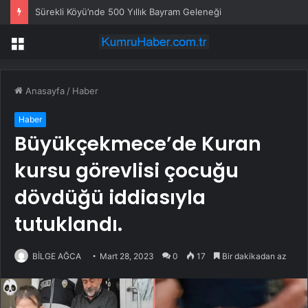
Sürekli Köyü’nde 500 Yıllık Bayram Geleneği
Menü
Anasayfa
/
Haber
Haber
Büyükçekmece’de Kuran
kursu görevlisi çocuğu
dövdüğü iddiasıyla
tutuklandı.
BİLGE AĞCA
Mart 28, 2023
0
17
Bir dakikadan az