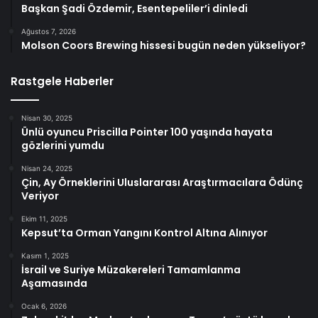
Başkan Şadi Özdemir, Esentepeliler’i dinledi
Ağustos 7, 2026
Molson Coors Brewing hissesi bugün neden yükseliyor?
Rastgele Haberler
Nisan 30, 2025
Ünlü oyuncu Priscilla Pointer 100 yaşında hayata
gözlerini yumdu
Nisan 24, 2025
Çin, Ay Örneklerini Uluslararası Araştırmacılara Ödünç
Veriyor
Ekim 11, 2025
Kepsut’ta Orman Yangını Kontrol Altına Alınıyor
Kasım 1, 2025
İsrail ve Suriye Müzakereleri Tamamlanma
Aşamasında
Ocak 6, 2026