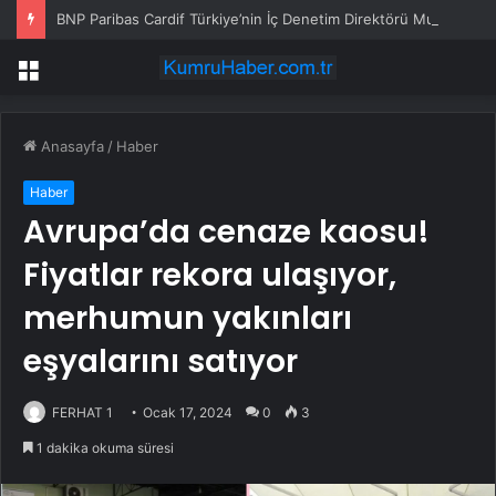
BNP Paribas Cardif Türkiye’nin İç Denetim Direktörü Mustafa Güneş oldu
Menü
Anasayfa
/
Haber
Haber
Avrupa’da cenaze kaosu!
Fiyatlar rekora ulaşıyor,
merhumun yakınları
eşyalarını satıyor
FERHAT 1
Ocak 17, 2024
0
3
1 dakika okuma süresi