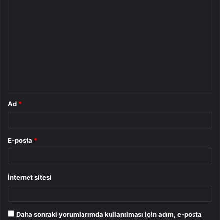
Y
o
r
u
m
*
Ad
*
E-posta
*
İnternet sitesi
Daha sonraki yorumlarımda kullanılması için adım, e-posta