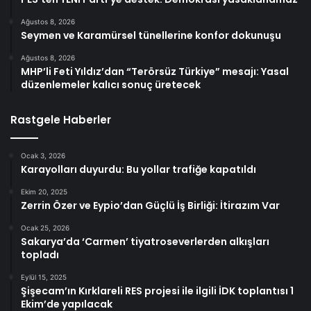
Ağustos 8, 2026
Seymen ve Karamürsel tünellerine konfor dokunuşu
Ağustos 8, 2026
MHP’li Feti Yıldız’dan “Terörsüz Türkiye” mesajı: Yasal
düzenlemeler kalıcı sonuç üretecek
Rastgele Haberler
Ocak 3, 2026
Karayolları duyurdu: Bu yollar trafiğe kapatıldı
Ekim 20, 2025
Zerrin Özer ve Eypio’dan Güçlü İş Birliği: İtirazım Var
Ocak 25, 2026
Sakarya’da ‘Carmen’ tiyatroseverlerden alkışları
topladı
Eylül 15, 2025
Şişecam’ın Kırklareli RES projesi ile ilgili İDK toplantısı 1
Ekim’de yapılacak