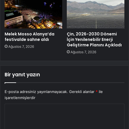
Melek Mosso Alanya’da
Çin, 2026-2030 Dönemi
festivalde sahne aldı
İçin Yenilenebilir Enerji
Geliştirme Planını Açıkladı
Ağustos 7, 2026
Ağustos 7, 2026
Bir yanıt yazın
E-posta adresiniz yayınlanmayacak.
Gerekli alanlar
*
ile
işaretlenmişlerdir
Y
o
r