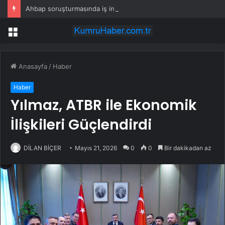
Ahbap soruşturmasında iş insanı Hüseyin Başaran’a tutuklama talebi
Menü
Anasayfa
/
Haber
Haber
Yılmaz, ATBR ile Ekonomik
İlişkileri Güçlendirdi
DİLAN BİÇER
Mayıs 21, 2026
0
0
Bir dakikadan az