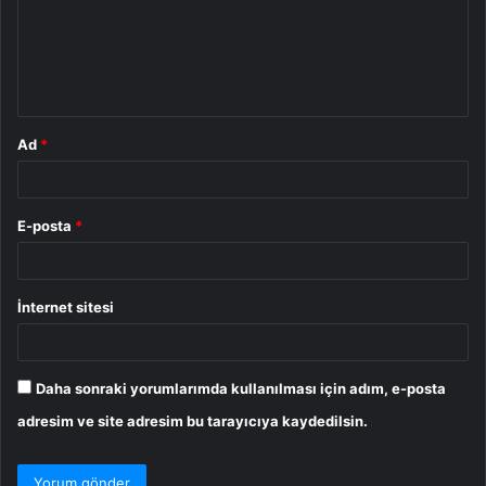
u
m
*
Ad
*
E-posta
*
İnternet sitesi
Daha sonraki yorumlarımda kullanılması için adım, e-posta
adresim ve site adresim bu tarayıcıya kaydedilsin.