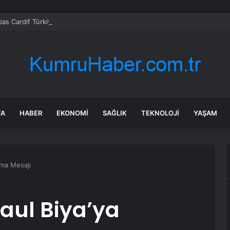
bas Cardif Türkiye’nin İç Denetim Direktörü Mustafa Güneş oldu
FA
HABER
EKONOMI
SAĞLIK
TEKNOLOJI
YAŞAM
ama Mesajı
Paul Biya’ya