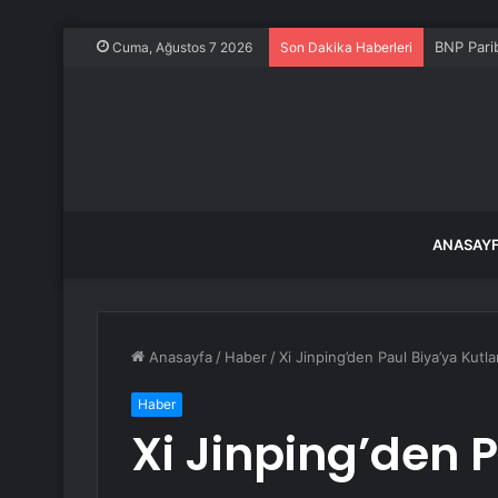
BNP Pari
Cuma, Ağustos 7 2026
Son Dakika Haberleri
ANASAY
Anasayfa
/
Haber
/
Xi Jinping’den Paul Biya’ya Kutl
Haber
Xi Jinping’den 