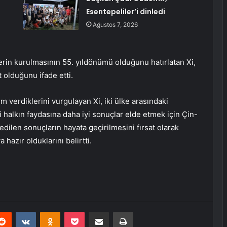
Esentepeliler’i dinledi
Ağustos 7, 2026
ilerin kurulmasının 55. yıldönümü olduğunu hatırlatan Xi,
at olduğunu ifade etti.
 verdiklerini vurgulayan Xi, iki ülke arasındaki
ki halkın faydasına daha iyi sonuçlar elde etmek için Çin-
 edilen sonuçların hayata geçirilmesini fırsat olarak
hazır olduklarını belirtti.
erest
Reddit
VKontakte
Odnoklassniki
Pocket
E-Posta ile paylaş
Yazdır