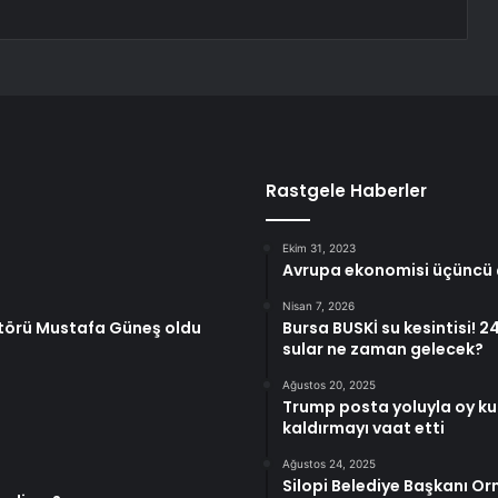
Rastgele Haberler
Ekim 31, 2023
Avrupa ekonomisi üçüncü 
Nisan 7, 2026
ektörü Mustafa Güneş oldu
Bursa BUSKİ su kesintisi! 
sular ne zaman gelecek?
Ağustos 20, 2025
Trump posta yoluyla oy kul
kaldırmayı vaat etti
Ağustos 24, 2025
Silopi Belediye Başkanı Orm