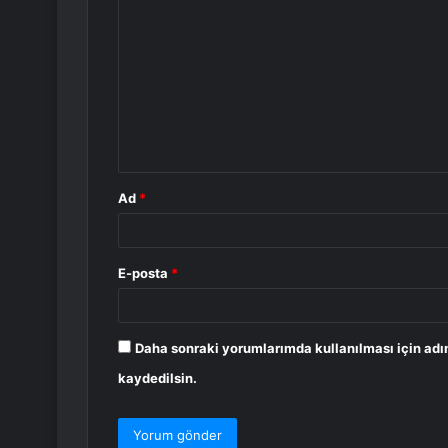
o
r
u
m
*
Ad
*
E-posta
*
Daha sonraki yorumlarımda kullanılması için adı
kaydedilsin.