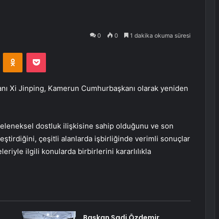
0
0
1 dakika okuma süresi
VKontakte
Odnoklassniki
Pocket
nı Xi Jinping, Kamerun Cumhurbaşkanı olarak yeniden
leneksel dostluk ilişkisine sahip olduğunu ve son
leştirdiğini, çeşitli alanlarda işbirliğinde verimli sonuçlar
riyle ilgili konularda birbirlerini kararlılıkla
Başkan Şadi Özdemir,