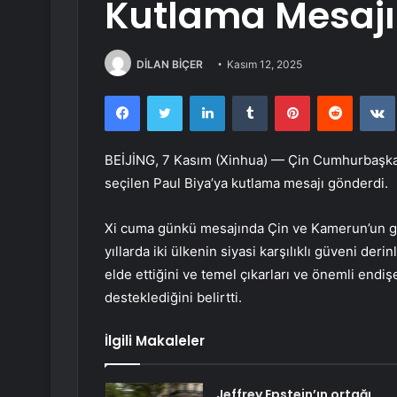
Kutlama Mesajı
DİLAN BİÇER
Kasım 12, 2025
Facebook
Twitter
LinkedIn
Tumblr
Pinterest
Reddit
BEİJİNG, 7 Kasım (Xinhua) — Çin Cumhurbaşka
seçilen Paul Biya’ya kutlama mesajı gönderdi.
Xi cuma günkü mesajında Çin ve Kamerun’un ge
yıllarda iki ülkenin siyasi karşılıklı güveni derin
elde ettiğini ve temel çıkarları ve önemli endişele
desteklediğini belirtti.
İlgili Makaleler
Jeffrey Epstein’ın ortağı