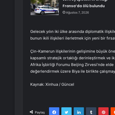
Fransa’da ölü bulundu
Ağustos 7, 2026
Gelecek yılın iki ülke arasında diplomatik ilişk
bunun ikili ilişkileri ilerletmek için yeni bir fırs
Çin-Kamerun ilişkilerinin gelişimine büyük önem
kapsamlı stratejik ortaklığı derinleştirmek ve i
Afrika İşbirliği Forumu Beijing Zirvesi’nde elde
değerlendirmek üzere Biya ile birlikte çalışmaya 
Kaynak: Xinhua / Güncel
Facebook
Twitter
LinkedIn
Tumblr
Pint
Paylaş