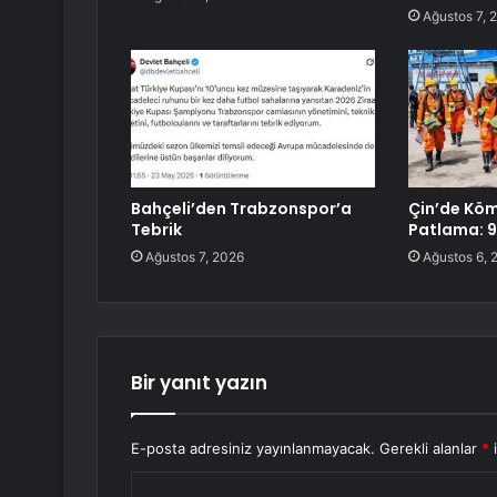
Ağustos 7, 
Bahçeli’den Trabzonspor’a
Çin’de Kö
Tebrik
Patlama: 9
Ağustos 7, 2026
Ağustos 6, 
Bir yanıt yazın
E-posta adresiniz yayınlanmayacak.
Gerekli alanlar
*
i
Y