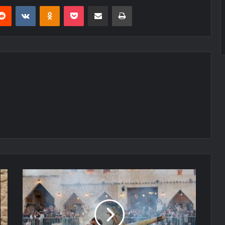
erest
Reddit
VKontakte
Odnoklassniki
Pocket
E-Posta ile paylaş
Yazdır