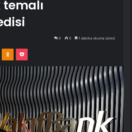
k temalı
disi
0
0
1 dakika okuma süresi
VKontakte
Odnoklassniki
Pocket