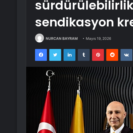
sürdürülebilirli
sendikasyon kre
NURCAN BAYRAM
Mayıs 19, 2026
Facebook
Twitter
LinkedIn
Tumblr
Pinterest
Reddit