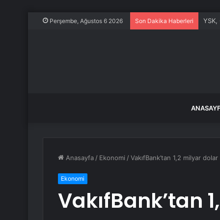
YSK, 
Perşembe, Ağustos 6 2026
Son Dakika Haberleri
ANASAY
Anasayfa
/
Ekonomi
/
VakıfBank’tan 1,2 milyar dolar
Ekonomi
VakıfBank’tan 1,