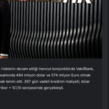
tik risklerin devam ettiği mevcut konjonktürde VakıfBank,
kapsamında 484 milyon dolar ve 574 milyon Euro olmak
k temin etti. 367 gün vadeli kredinin maliyeti; dolar
uribor + %1,10 seviyesinde gerçekleşti.