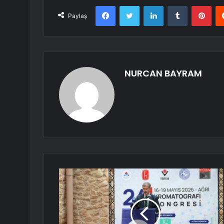
Facebook
Twitter
LinkedIn
Tumblr
Pint
Paylaş
NURCAN BAYRAM