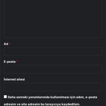
o
r
u
m
*
Ad
*
E-posta
*
İnternet sitesi
Daha sonraki yorumlarımda kullanılması için adım, e-posta
adresim ve site adresim bu tarayıcıya kaydedilsin.