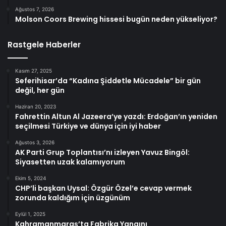
Ağustos 7, 2026
Molson Coors Brewing hissesi bugün neden yükseliyor?
Rastgele Haberler
Kasım 27, 2025
Seferihisar’da “Kadına Şiddetle Mücadele” bir gün
değil, her gün
Haziran 20, 2023
Fahrettin Altun Al Jazeera’ye yazdı: Erdoğan’ın yeniden
seçilmesi Türkiye ve dünya için iyi haber
Ağustos 3, 2026
AK Parti Grup Toplantısı’nı izleyen Yavuz Bingöl:
Siyasetten uzak kalamıyorum
Ekim 5, 2024
CHP’li başkan Uysal: Özgür Özel’e cevap vermek
zorunda kaldığım için üzgünüm
Eylül 1, 2025
Kahramanmaraş’ta Fabrika Yangını