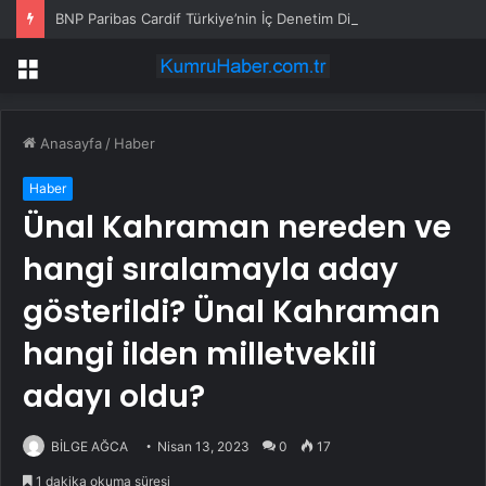
BNP Paribas Cardif Türkiye’nin İç Denetim Direktörü Mustafa Güneş oldu
Menü
Anasayfa
/
Haber
Haber
Ünal Kahraman nereden ve
hangi sıralamayla aday
gösterildi? Ünal Kahraman
hangi ilden milletvekili
adayı oldu?
BİLGE AĞCA
Nisan 13, 2023
0
17
1 dakika okuma süresi