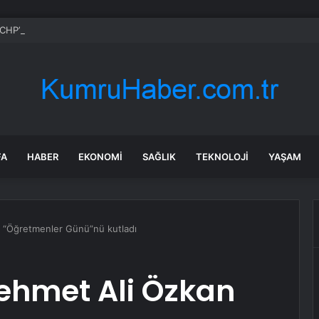
CHP’nin Başvurusunu Reddetti
FA
HABER
EKONOMI
SAĞLIK
TEKNOLOJI
YAŞAM
n “Öğretmenler Günü”nü kutladı
Mehmet Ali Özkan