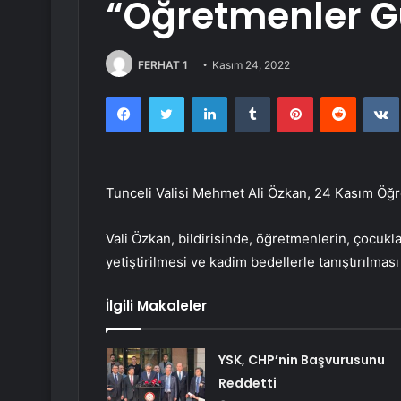
“Öğretmenler G
FERHAT 1
Kasım 24, 2022
Facebook
Twitter
LinkedIn
Tumblr
Pinterest
Reddit
Tunceli Valisi Mehmet Ali Özkan, 24 Kasım Öğr
Vali Özkan, bildirisinde, öğretmenlerin, çocukl
yetiştirilmesi ve kadim bedellerle tanıştırılması 
İlgili Makaleler
YSK, CHP’nin Başvurusunu
Reddetti