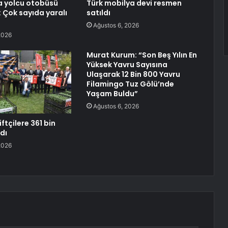
a yolcu otobüsü
Türk mobilya devi resmen
: Çok sayıda yaralı
satıldı
Ağustos 6, 2026
2026
Murat Kurum: “Son Beş Yılın En
Yüksek Yavru Sayısına
Ulaşarak 12 Bin 800 Yavru
Filamingo Tuz Gölü’nde
Yaşam Buldu”
Ağustos 6, 2026
iftçilere 361 bin
ldı
2026