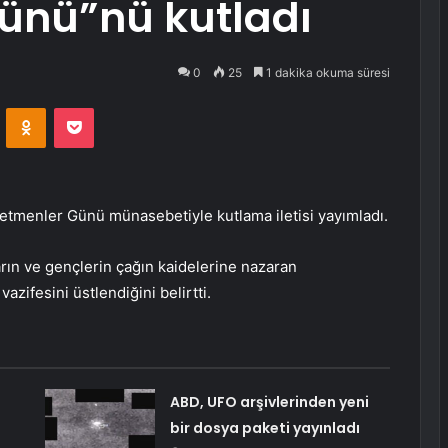
ünü”nü kutladı
0
25
1 dakika okuma süresi
VKontakte
Odnoklassniki
Pocket
etmenler Günü münasebetiyle kutlama iletisi yayımladı.
arın ve gençlerin çağın kaidelerine nazaran
vazifesini üstlendiğini belirtti.
ABD, UFO arşivlerinden yeni
bir dosya paketi yayınladı