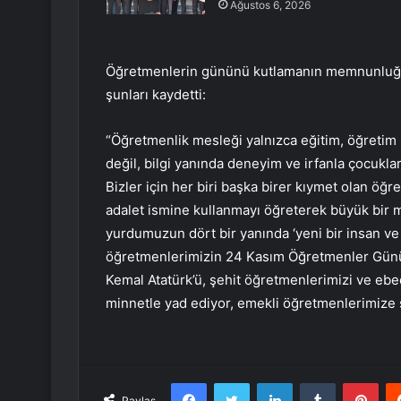
Ağustos 6, 2026
Öğretmenlerin gününü kutlamanın memnunluğun
şunları kaydetti:
“Öğretmenlik mesleği yalnızca eğitim, öğretim s
değil, bilgi yanında deneyim ve irfanla çocukla
Bizler için her biri başka birer kıymet olan öğr
adalet ismine kullanmayı öğreterek büyük bir mi
yurdumuzun dört bir yanında ‘yeni bir insan ve 
öğretmenlerimizin 24 Kasım Öğretmenler Günü
Kemal Atatürk’ü, şehit öğretmenlerimizi ve ebe
minnetle yad ediyor, emekli öğretmenlerimize 
Facebook
Twitter
LinkedIn
Tumblr
Pint
Paylaş