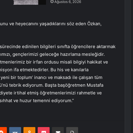
Ağustos 6, 2026
u ve heyecanını yaşadıklarını söz eden Özkan,
ürecinde edinilen bilgileri sınıfta öğrencilere aktarmak
rımızı, gençlerimizi geleceğe hazırlama mesleğidir.
etmenlerimiz bir irfan ordusu misali bilgiyi hakikat ve
syon ifa etmektedirler. Bu his ve kanılarla
yeni bir toplum’ inancı ve maksadı ile çalışan tüm
’nü tebrik ediyorum. Başta başöğretmen Mustafa
diyete irtihal etmiş öğretmenlerimizi rahmetle ve
sıhhat ve huzur temenni ediyorum.”
erest
Reddit
VKontakte
Odnoklassniki
Pocket
E-Posta ile paylaş
Yazdır