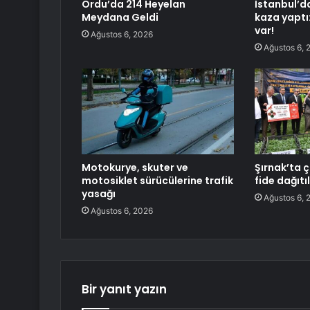
Ordu’da 214 Heyelan
İstanbul’d
Meydana Geldi
kaza yaptı
var!
Ağustos 6, 2026
Ağustos 6, 
Motokurye, skuter ve
Şırnak’ta ç
motosiklet sürücülerine trafik
fide dağıtı
yasağı
Ağustos 6, 
Ağustos 6, 2026
Bir yanıt yazın