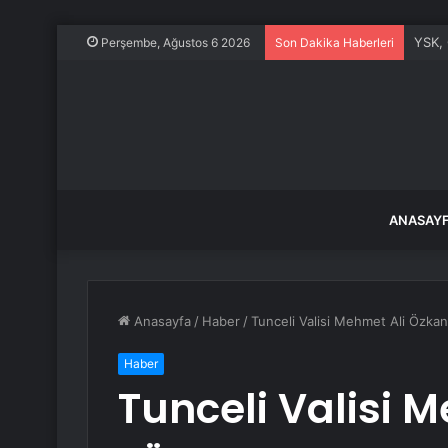
YSK, 
Perşembe, Ağustos 6 2026
Son Dakika Haberleri
ANASAY
Anasayfa
/
Haber
/
Tunceli Valisi Mehmet Ali Özka
Haber
Tunceli Valisi 