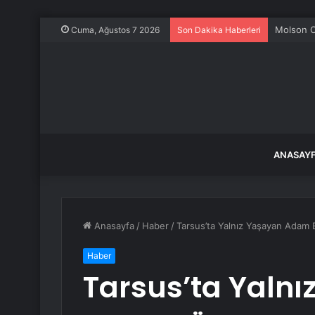
Molson C
Cuma, Ağustos 7 2026
Son Dakika Haberleri
ANASAY
Anasayfa
/
Haber
/
Tarsus’ta Yalnız Yaşayan Adam 
Haber
Tarsus’ta Yaln