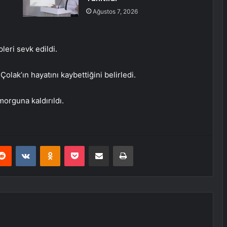
Ağustos 7, 2026
pleri sevk edildi.
olak’ın hayatını kaybettiğini belirledi.
morguna kaldırıldı.
erest
Reddit
VKontakte
Odnoklassniki
Pocket
E-Posta ile paylaş
Yazdır