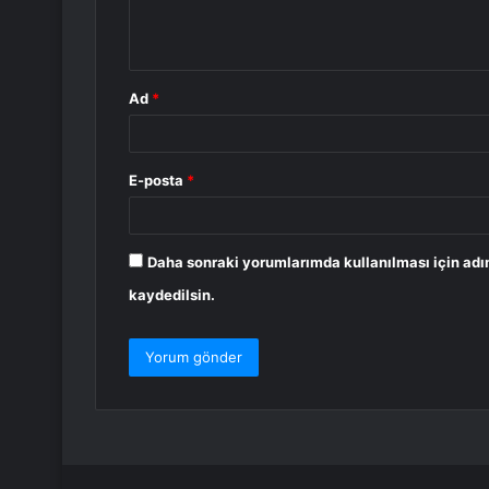
m
*
Ad
*
E-posta
*
Daha sonraki yorumlarımda kullanılması için adı
kaydedilsin.