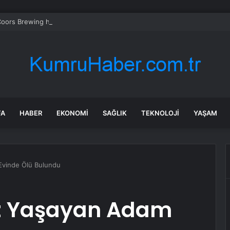
oors Brewing hissesi bugün neden yükseliyor?
FA
HABER
EKONOMI
SAĞLIK
TEKNOLOJI
YAŞAM
Evinde Ölü Bulundu
ız Yaşayan Adam