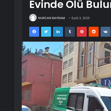
Evinde Ölü Bul
NURCAN BAYRAM
Eylül 3, 2025
Facebook
Twitter
LinkedIn
Tumblr
Pinterest
Reddit