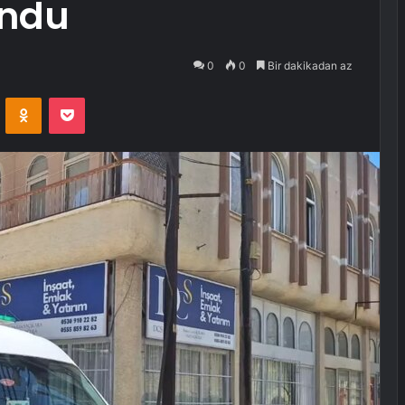
undu
0
0
Bir dakikadan az
VKontakte
Odnoklassniki
Pocket