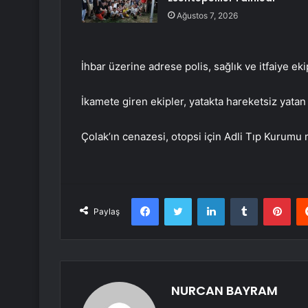
Ağustos 7, 2026
İhbar üzerine adrese polis, sağlık ve itfaiye eki
İkamete giren ekipler, yatakta hareketsiz yatan Ç
Çolak’ın cenazesi, otopsi için Adli Tıp Kurumu 
Facebook
Twitter
LinkedIn
Tumblr
Pint
Paylaş
NURCAN BAYRAM