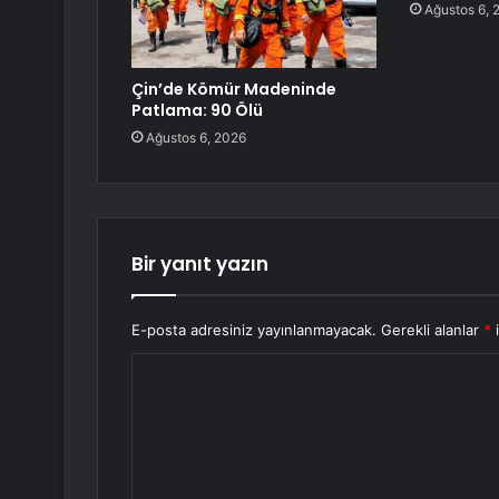
Ağustos 6, 
Çin’de Kömür Madeninde
Patlama: 90 Ölü
Ağustos 6, 2026
Bir yanıt yazın
E-posta adresiniz yayınlanmayacak.
Gerekli alanlar
*
i
Y
o
r
u