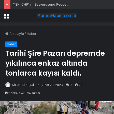
YSK, CHP’nin Başvurusunu Reddetti
Menü
Anasayfa
/
Haber
Haber
Tarihi Şire Pazarı depremde
yıkılınca enkaz altında
tonlarca kayısı kaldı.
NİHAL KİREÇÇİ
Şubat 23, 2023
0
20
1 dakika okuma süresi