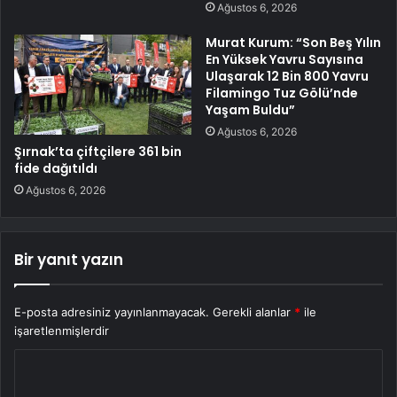
Ağustos 6, 2026
Murat Kurum: “Son Beş Yılın
En Yüksek Yavru Sayısına
Ulaşarak 12 Bin 800 Yavru
Filamingo Tuz Gölü’nde
Yaşam Buldu”
Ağustos 6, 2026
Şırnak’ta çiftçilere 361 bin
fide dağıtıldı
Ağustos 6, 2026
Bir yanıt yazın
E-posta adresiniz yayınlanmayacak.
Gerekli alanlar
*
ile
işaretlenmişlerdir
Y
o