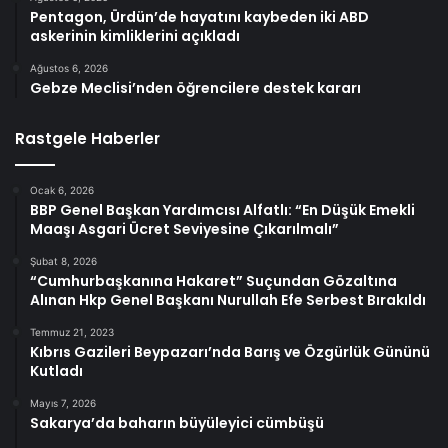
Pentagon, Ürdün’de hayatını kaybeden iki ABD
askerinin kimliklerini açıkladı
Ağustos 6, 2026
Gebze Meclisi’nden öğrencilere destek kararı
Rastgele Haberler
Ocak 6, 2026
BBP Genel Başkan Yardımcısı Alfatlı: “En Düşük Emekli
Maaşı Asgari Ücret Seviyesine Çıkarılmalı”
Şubat 8, 2026
“Cumhurbaşkanına Hakaret” Suçundan Gözaltına
Alınan Hkp Genel Başkanı Nurullah Efe Serbest Bırakıldı
Temmuz 21, 2023
Kıbrıs Gazileri Beypazarı’nda Barış ve Özgürlük Gününü
Kutladı
Mayıs 7, 2026
Sakarya’da baharın büyüleyici cümbüşü