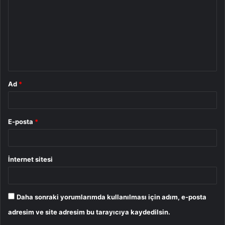
r
u
m
*
Ad
*
E-posta
*
İnternet sitesi
Daha sonraki yorumlarımda kullanılması için adım, e-posta
adresim ve site adresim bu tarayıcıya kaydedilsin.