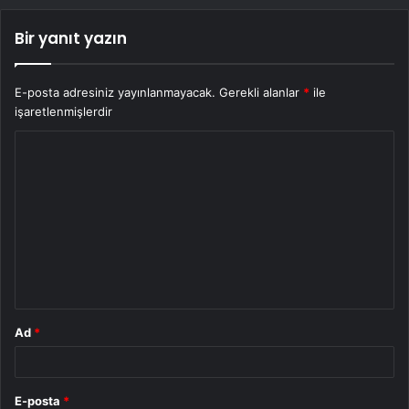
Bir yanıt yazın
E-posta adresiniz yayınlanmayacak.
Gerekli alanlar
*
ile
işaretlenmişlerdir
Y
o
r
u
m
*
Ad
*
E-posta
*