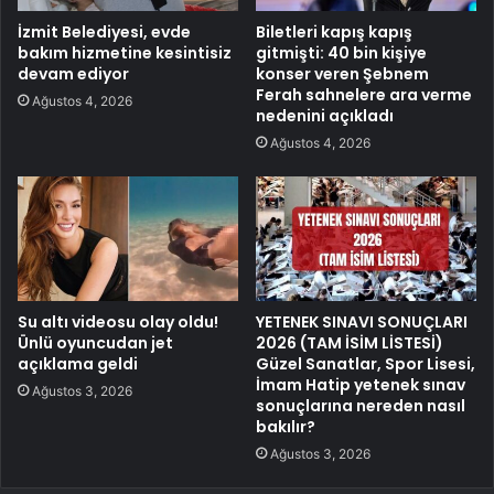
İzmit Belediyesi, evde
Biletleri kapış kapış
bakım hizmetine kesintisiz
gitmişti: 40 bin kişiye
devam ediyor
konser veren Şebnem
Ferah sahnelere ara verme
Ağustos 4, 2026
nedenini açıkladı
Ağustos 4, 2026
Su altı videosu olay oldu!
YETENEK SINAVI SONUÇLARI
Ünlü oyuncudan jet
2026 (TAM İSİM LİSTESİ)
açıklama geldi
Güzel Sanatlar, Spor Lisesi,
İmam Hatip yetenek sınav
Ağustos 3, 2026
sonuçlarına nereden nasıl
bakılır?
Ağustos 3, 2026