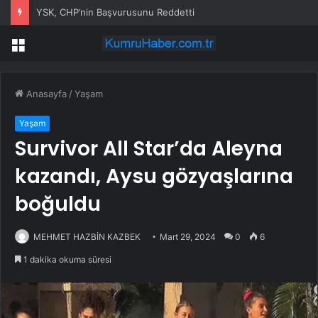
YSK, CHP’nin Başvurusunu Reddetti
Menü
Anasayfa
/
Yaşam
Yaşam
Survivor All Star’da Aleyna
kazandı, Aysu gözyaşlarına
boğuldu
MEHMET HAZBİN KAZBEK
Mart 29, 2024
0
6
1 dakika okuma süresi