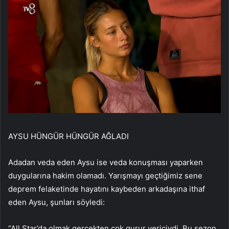
AYSU HÜNGÜR HÜNGÜR AĞLADI
Adadan veda eden Aysu ise veda konuşması yaparken
duygularına hakim olamadı. Yarışmayı geçtiğimiz sene
deprem felaketinde hayatını kaybeden arkadaşına ithaf
eden Aysu, şunları söyledi:
“All Star’da olmak gerçekten çok gurur vericiydi. Bu sezon