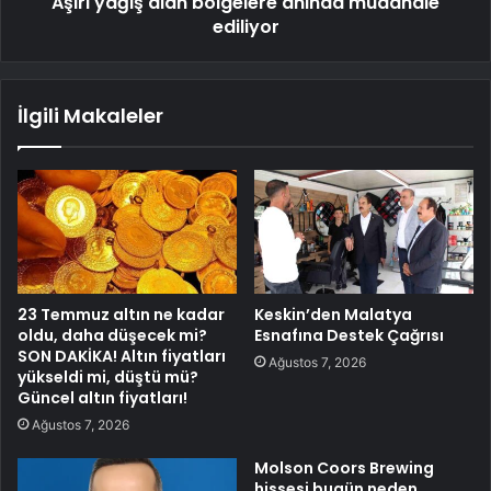
Aşırı yağış alan bölgelere anında müdahale
ediliyor
İlgili Makaleler
23 Temmuz altın ne kadar
Keskin’den Malatya
oldu, daha düşecek mi?
Esnafına Destek Çağrısı
SON DAKİKA! Altın fiyatları
Ağustos 7, 2026
yükseldi mi, düştü mü?
Güncel altın fiyatları!
Ağustos 7, 2026
Molson Coors Brewing
hissesi bugün neden