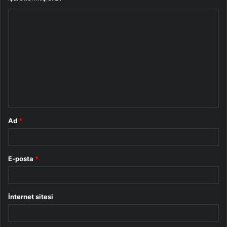
Y
o
r
u
m
*
Ad
*
E-posta
*
İnternet sitesi