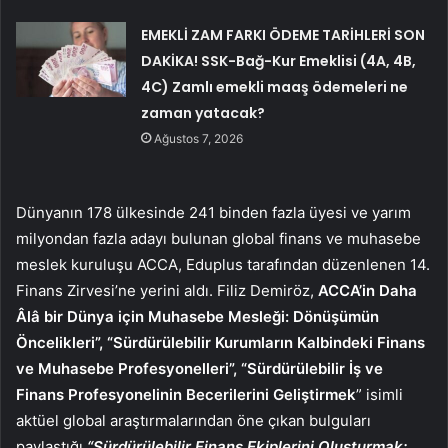
EMEKLİ ZAM FARKI ÖDEME TARİHLERİ SON
DAKİKA! SSK-Bağ-Kur Emeklisi (4A, 4B,
4C) Zamlı emekli maaş ödemeleri ne
zaman yatacak?
Ağustos 7, 2026
Dünyanın 178 ülkesinde 241 binden fazla üyesi ve yarım
milyondan fazla adayı bulunan global finans ve muhasebe
meslek kuruluşu ACCA
, Eduplus tarafından düzenlenen 14.
Finans Zirvesi’ne yerini aldı. Filiz Demiröz,
ACCA’in Daha
Âlâ bir Dünya için Muhasebe Mesleği:
Dönüşümün
Öncelikleri”, “Sürdürülebilir Kurumların Kalbindeki Finans
ve Muhasebe Profesyonelleri”, “Sürdürülebilir İş ve
Finans Profesyonelinin Becerilerini Geliştirmek
” isimli
aktüel global araştırmalarından öne çıkan bulguları
paylaştığı
“Sürdürülebilir Finans Ekiplerini Oluşturmak: