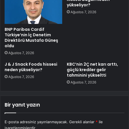
yükseliyor?
Ağustos 7, 2026
BNP Paribas Cardif
Türkiye’nin İç Denetim
Direktörü Mustafa Güneş
oldu
Ağustos 7, 2026
J & J Snack Foods hissesi
KBC’nin 2Ç net karı arttı,
neden yükseliyor?
güçlü krediler gelir
tahminini yükseltti
Ağustos 7, 2026
Ağustos 7, 2026
Bir yanıt yazın
E-posta adresiniz yayınlanmayacak.
Gerekli alanlar
*
ile
işaretlenmişlerdir