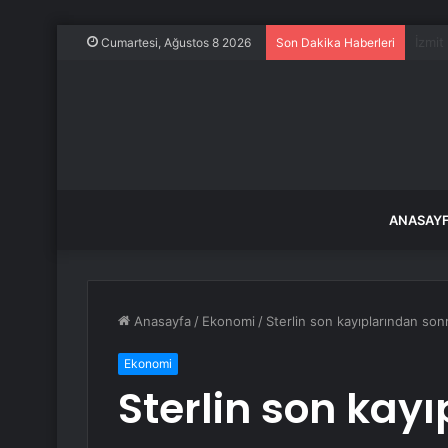
Ahbap
Cumartesi, Ağustos 8 2026
Son Dakika Haberleri
ANASAY
Anasayfa
/
Ekonomi
/
Sterlin son kayıplarından sonr
Ekonomi
Sterlin son kay