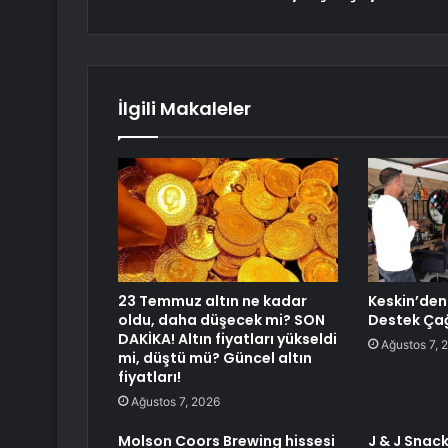
İlgili Makaleler
23 Temmuz altın ne kadar
Keskin’den
oldu, daha düşecek mi? SON
Destek Çağ
DAKİKA! Altın fiyatları yükseldi
Ağustos 7, 
mi, düştü mü? Güncel altın
fiyatları!
Ağustos 7, 2026
Molson Coors Brewing hissesi
J & J Snac