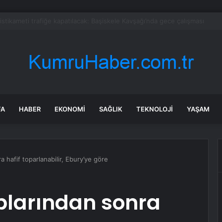
 soruşturmasında iş insanı Hüseyin Başaran’a tutuklama talebi
FA
HABER
EKONOMI
SAĞLIK
TEKNOLOJI
YAŞAM
a hafif toparlanabilir, Ebury’ye göre
ıplarından sonra