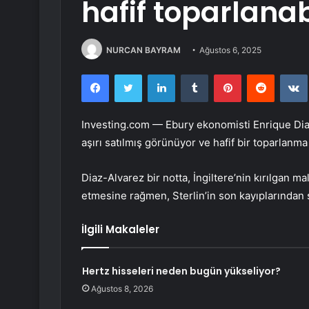
hafif toparlanab
NURCAN BAYRAM
Ağustos 6, 2025
Facebook
Twitter
LinkedIn
Tumblr
Pinterest
Reddit
Investing.com — Ebury ekonomisti Enrique Diaz
aşırı satılmış görünüyor ve hafif bir toparlanma
Diaz-Alvarez bir notta, İngiltere’nin kırılgan 
etmesine rağmen, Sterlin’in son kayıplarından son
İlgili Makaleler
Hertz hisseleri neden bugün yükseliyor?
Ağustos 8, 2026