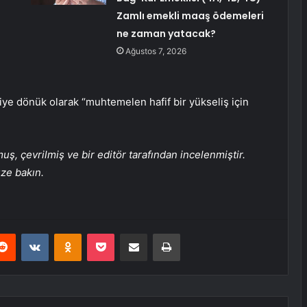
Zamlı emekli maaş ödemeleri
ne zaman yatacak?
Ağustos 7, 2026
riye dönük olarak “muhtemelen hafif bir yükseliş için
, çevrilmiş ve bir editör tarafından incelenmiştir.
üze bakın.
erest
Reddit
VKontakte
Odnoklassniki
Pocket
E-Posta ile paylaş
Yazdır