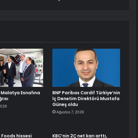
 Malatya Esnafına
BNP Paribas Cardif Türkiye’nin
rısı
İç Denetim Direktörü Mustafa
Güneş oldu
2026
Ağustos 7, 2026
k Foods hissesi
KBC’nin 2Ç net karı arttı,