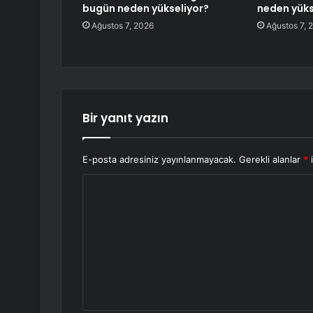
bugün neden yükseliyor?
neden yüks
Ağustos 7, 2026
Ağustos 7, 
Bir yanıt yazın
E-posta adresiniz yayınlanmayacak.
Gerekli alanlar
*
i
Y
o
r
u
m
*