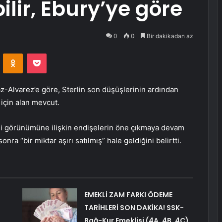
ilir, Ebury’ye göre
0
0
Bir dakikadan az
VKontakte
Odnoklassniki
Pocket
-Alvarez’e göre, Sterlin son düşüşlerinin ardından
 için alan mevcut.
mali görünümüne ilişkin endişelerin öne çıkmaya devam
ra “bir miktar aşırı satılmış” hale geldiğini belirtti.
EMEKLİ ZAM FARKI ÖDEME
TARİHLERİ SON DAKİKA! SSK-
Bağ-Kur Emeklisi (4A, 4B, 4C)