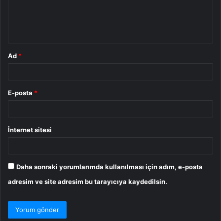
m
*
Ad
*
E-posta
*
İnternet sitesi
Daha sonraki yorumlarımda kullanılması için adım, e-posta
adresim ve site adresim bu tarayıcıya kaydedilsin.