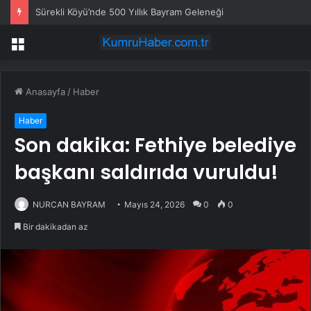
Sürekli Köyü’nde 500 Yıllık Bayram Geleneği
Menü
Anasayfa
/
Haber
Haber
Son dakika: Fethiye belediye
başkanı saldırıda vuruldu!
NURCAN BAYRAM
Mayıs 24, 2026
0
0
Bir dakikadan az