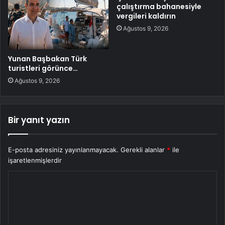
çalıştırma bahanesiyle
vergileri kaldırın
Ağustos 9, 2026
Yunan Başbakan Türk
turistleri görünce…
Ağustos 9, 2026
Bir yanıt yazın
E-posta adresiniz yayınlanmayacak.
Gerekli alanlar
*
ile
işaretlenmişlerdir
Y
o
r
u