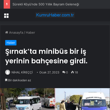
Sürekli Köyü’nde 500 Yıllık Bayram Geleneği
Menü
Anasayfa
/
Haber
Haber
Şırnak’ta minibüs bir iş
yerinin bahçesine girdi.
NİHAL KİREÇÇİ
Ocak 27, 2023
0
18
Bir dakikadan az