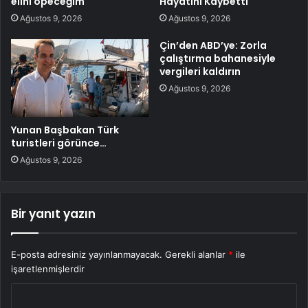
elini öpeceğim
Hayatını Kaybetti
Ağustos 9, 2026
Ağustos 9, 2026
Çin’den ABD’ye: Zorla
çalıştırma bahanesiyle
vergileri kaldırın
Ağustos 9, 2026
Yunan Başbakan Türk
turistleri görünce…
Ağustos 9, 2026
Bir yanıt yazın
E-posta adresiniz yayınlanmayacak.
Gerekli alanlar
*
ile
işaretlenmişlerdir
Y