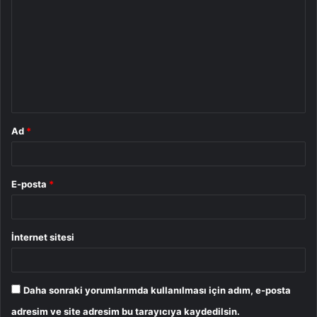
o
r
u
m
*
Ad
*
E-posta
*
İnternet sitesi
Daha sonraki yorumlarımda kullanılması için adım, e-posta
adresim ve site adresim bu tarayıcıya kaydedilsin.