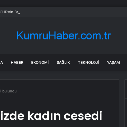
CHP’nin Başvurusunu Reddetti
FA
HABER
EKONOMI
SAĞLIK
TEKNOLOJI
YAŞAM
i bulundu
zde kadın cesedi