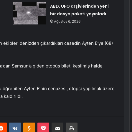
ABD, UFO arşivlerinden yeni
bir dosya paketi yayınladı
Ağustos 6, 2026
 ekipler, denizden çıkardıkları cesedin Ayten E’ye (68)
a’dan Samsun’a giden otobüs bileti kesilmiş halde
 öğrenilen Ayten E’nin cenazesi, otopsi yapılmak üzere
kaldırıldı.
erest
Reddit
VKontakte
Odnoklassniki
Pocket
E-Posta ile paylaş
Yazdır