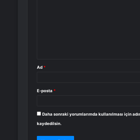
Y
o
r
u
m
*
Ad
*
E-posta
*
Daha sonraki yorumlarımda kullanılması için adı
kaydedilsin.