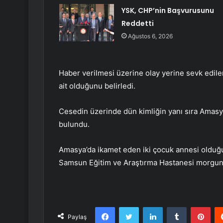
YSK, CHP’nin Başvurusunu
Reddetti
Ağustos 6, 2026
Haber verilmesi üzerine olay yerine sevk edilen
ait olduğunu belirledi.
Cesedin üzerinde dün kimliğin yanı sıra Amasy
bulundu.
Amasya’da ikamet eden iki çocuk annesi olduğu
Samsun Eğitim ve Araştırma Hastanesi morguna 
Facebook
Twitter
LinkedIn
Tumblr
Pint
Paylaş