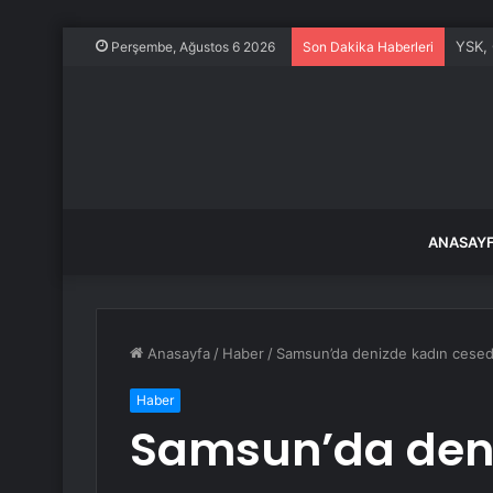
YSK, 
Perşembe, Ağustos 6 2026
Son Dakika Haberleri
ANASAY
Anasayfa
/
Haber
/
Samsun’da denizde kadın cesed
Haber
Samsun’da deni