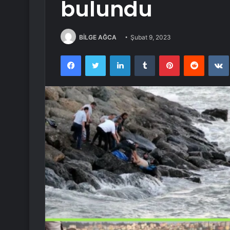
bulundu
BİLGE AĞCA
Şubat 9, 2023
Facebook
Twitter
LinkedIn
Tumblr
Pinterest
Reddit