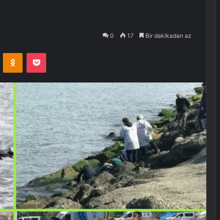
0
17
Bir dakikadan az
VKontakte
Odnoklassniki
Pocket