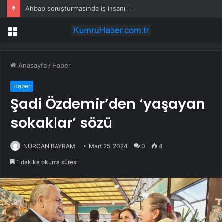
Ahbap soruşturmasında iş insanı Hüseyin Başaran’a tutuklama talebi
Menü
Anasayfa
/
Haber
Haber
Şadi Özdemir’den ‘yaşayan
sokaklar’ sözü
NURCAN BAYRAM
Mart 25, 2024
0
4
1 dakika okuma süresi