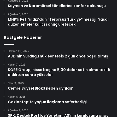
Ağustos 8, 2026
Seymen ve Karamürsel tünellerine konfor dokunuşu
Ağustos 8, 2026
MHP’li Feti Yıldız’dan “Terörsüz Türkiye” mesajı: Yasal
düzenlemeler kalıcı sonuç üretecek
Rastgele Haberler
Haziran 22, 2025
ABD’nin vurduğu nükleer tesis 2 gün önce boşaltılmış
Kasım 7, 2025
KORE Group, hisse başına 5,00 dolar satın alma teklifi
aldıktan sonra yükseldi
Ekim 9, 2025
Cemre Baysel Blok3 neden ayrıldı?
Kasım 6, 2025
Gaziantep’te yoğun ilaçlama seferberliği
Ağustos 9, 2025
SPK, Destek Portföy Yönetimi AŞ’nin kuruluşuna onay