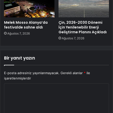
Melek Mosso Alanya’da
Çin, 2026-2030 Dönemi
festivalde sahne aldı
İçin Yenilenebilir Enerji
Geliştirme Planını Açıkladı
Ağustos 7, 2026
Ağustos 7, 2026
Bir yanıt yazın
E-posta adresiniz yayınlanmayacak.
Gerekli alanlar
*
ile
işaretlenmişlerdir
Y
o
r
u