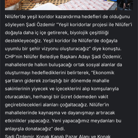
Nilüfer’de yeşil koridor kazandırma hedefleri de olduğunu
söyleyen Şadi Özdemir “Yeşil koridorlar projesi ile Nilüfer’i
doğayla daha iç içe getirerek, biyolojik çeşitliliği
destekleyeceğiz. Yeşil koridor ile Nilüfer’de doğayla
uyumlu bir şehir vizyonu oluşturacağız” diye konuştu.
CHP’nin Nilüfer Belediye Başkanı Adayı Şadi Özdemir,
mahallelerde halkın buluşacağı ortak sosyal alanlar da
oluşturmayı hedeflediklerini belirterek, “Ekonomik
şartların giderek zorlaştığı bir dönemde mahalle
sakinlerinin yiyecek ve içeceklerini alıp komşularıyla
oturacakları, herhangi bir ücret ödemeden vakit
geçirebilecekleri alanları çoğaltacağız. Nilüfer’in
mahallelerinde kaynaşma ve dayanışmayı artıracak
etkinlikler yapacağız. Yeni yapacağımız meydanları bu
anlayışla donatacağız” dedi.
Şadi Özdemir, Konak Kapalı Pazar Alanı ve Konak