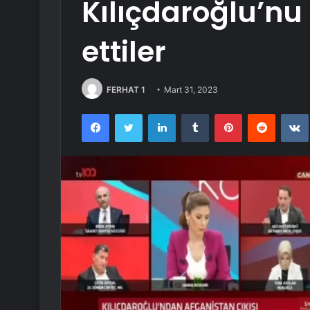
Kılıçdaroğlu’nu 
ettiler
FERHAT 1
Mart 31, 2023
Facebook
Twitter
LinkedIn
Tumblr
Pinterest
Reddit