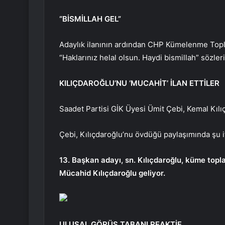
“BİSMİLLAH GEL”
Adaylık ilanının ardından CHP Kümelenme Topl
“Haklarınız helal olsun. Haydi bismillah” sözler
KILIÇDAROĞLU’NU ‘MUCAHİT’ İLAN ETTİLER
Saadet Partisi GİK Üyesi Ümit Çebi, Kemal Kılı
Çebi, Kılıçdaroğlu’nu övdüğü paylaşımında şu if
13. Başkan adayı, sn. Kılıçdaroğlu, küme topla
Mücahid Kılıçdaroğlu geliyor.
ULUSAL GÖRÜŞ TABANI REAKTİF