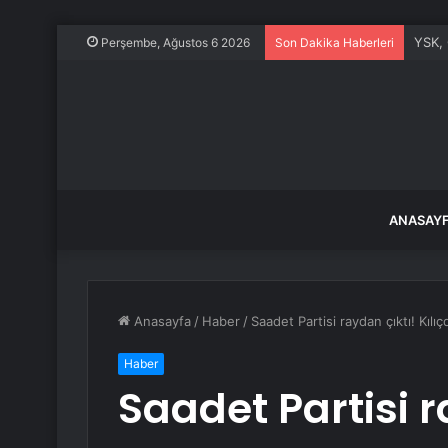
YSK, 
Perşembe, Ağustos 6 2026
Son Dakika Haberleri
ANASAY
Anasayfa
/
Haber
/
Saadet Partisi raydan çıktı! Kılıç
Haber
Saadet Partisi r