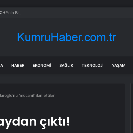
CHP’nin Başvurusunu Reddetti
FA
HABER
EKONOMI
SAĞLIK
TEKNOLOJI
YAŞAM
daroğlu’nu ‘mücahit’ ilan ettiler
aydan çıktı!