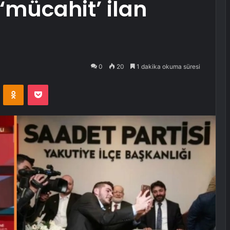
‘mücahit’ ilan
0
20
1 dakika okuma süresi
VKontakte
Odnoklassniki
Pocket