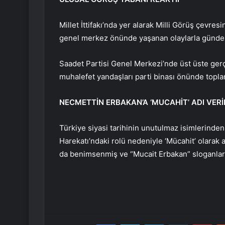
Millet İttifakı’nda yer alarak Milli Görüş çevres
genel merkez önünde yaşanan olaylarla günde
Saadet Partisi Genel Merkezi’nde üst üste gerç
muhalefet yandaşları parti binası önünde topla
NECMETTİN ERBAKAN’A ‘MUCAHİT’ ADI VERİ
Türkiye siyasi tarihinin unutulmaz isimlerinden
Harekatı’ndaki rolü nedeniyle ‘Mücahit’ olarak 
da benimsenmiş ve “Mucait Erbakan” sloganları
Facebook
Twitter
LinkedIn
Tumblr
Pint