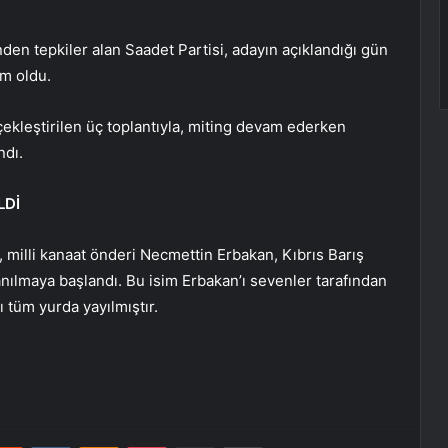
inden tepkiler alan Saadet Partisi, adayın açıklandığı gün
m oldu.
ekleştirilen üç toplantıyla, miting devam ederken
ndı.
LDİ
, milli kanaat önderi Necmettin Erbakan, Kıbrıs Barış
anılmaya başlandı. Bu isim Erbakan’ı sevenler tarafından
 tüm yurda yayılmıştır.
erest
Reddit
VKontakte
Odnoklassniki
Pocket
E-Posta ile paylaş
Yazdır