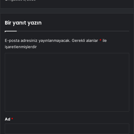
Bir yanıt yazın
E-posta adresiniz yayınlanmayacak.
Gerekli alanlar
*
ile
işaretlenmişlerdir
Y
o
r
u
m
*
Ad
*