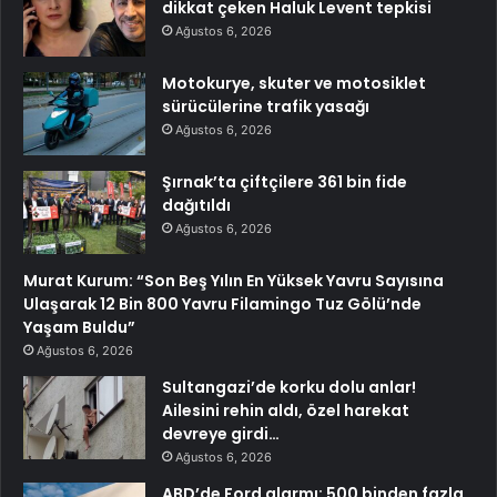
dikkat çeken Haluk Levent tepkisi
Ağustos 6, 2026
Motokurye, skuter ve motosiklet
sürücülerine trafik yasağı
Ağustos 6, 2026
Şırnak’ta çiftçilere 361 bin fide
dağıtıldı
Ağustos 6, 2026
Murat Kurum: “Son Beş Yılın En Yüksek Yavru Sayısına
Ulaşarak 12 Bin 800 Yavru Filamingo Tuz Gölü’nde
Yaşam Buldu”
Ağustos 6, 2026
Sultangazi’de korku dolu anlar!
Ailesini rehin aldı, özel harekat
devreye girdi…
Ağustos 6, 2026
ABD’de Ford alarmı: 500 binden fazla