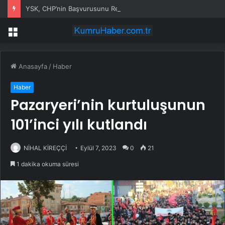
YSK, CHP’nin Başvurusunu Reddetti
Menü
Anasayfa
/
Haber
Haber
Pazaryeri’nin kurtuluşunun
101’inci yılı kutlandı
NİHAL KİREÇÇİ
Eylül 7, 2023
0
21
1 dakika okuma süresi