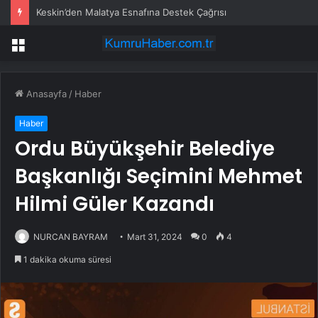
Keskin’den Malatya Esnafına Destek Çağrısı
Menü
Anasayfa
/
Haber
Haber
Ordu Büyükşehir Belediye
Başkanlığı Seçimini Mehmet
Hilmi Güler Kazandı
NURCAN BAYRAM
Mart 31, 2024
0
4
1 dakika okuma süresi