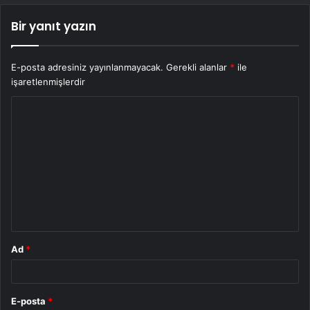
Bir yanıt yazın
E-posta adresiniz yayınlanmayacak.
Gerekli alanlar
*
ile
işaretlenmişlerdir
Y
o
r
u
m
*
Ad
*
E-posta
*