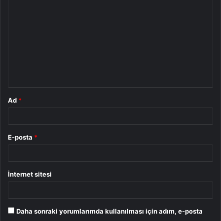
o
r
u
m
*
Ad
*
E-posta
*
İnternet sitesi
Daha sonraki yorumlarımda kullanılması için adım, e-posta