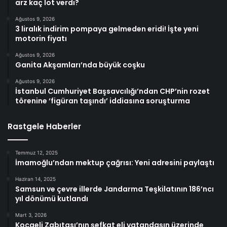
arz kaç lot verdi?
Ağustos 9, 2026
3 liralık indirim pompaya gelmeden eridi! İşte yeni
motorin fiyatı
Ağustos 9, 2026
Ganita Akşamları’nda büyük coşku
Ağustos 9, 2026
İstanbul Cumhuriyet Başsavcılığı’ndan CHP’nin rozet
törenine ‘figüran taşındı’ iddiasına soruşturma
Rastgele Haberler
Temmuz 12, 2025
İmamoğlu’ndan mektup çağrısı: Yeni adresini paylaştı
Haziran 14, 2025
Samsun ve çevre illerde Jandarma Teşkilatının 186’ncı
yıl dönümü kutlandı
Mart 3, 2026
Kocaeli Zabıtası’nın şefkat eli vatandaşın üzerinde