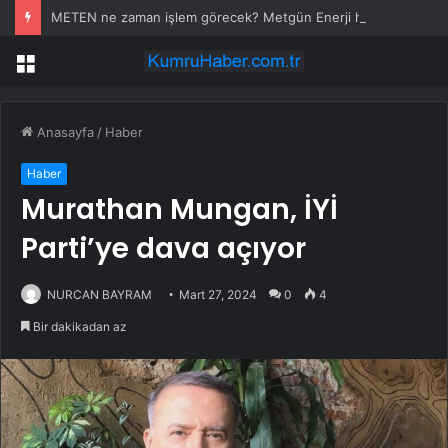
METEN ne zaman işlem görecek? Metgün Enerji halka arz kaç lot verdi?
Menü
Anasayfa
/
Haber
Haber
Murathan Mungan, İYİ
Parti’ye dava açıyor
NURCAN BAYRAM
Mart 27, 2024
0
4
Bir dakikadan az