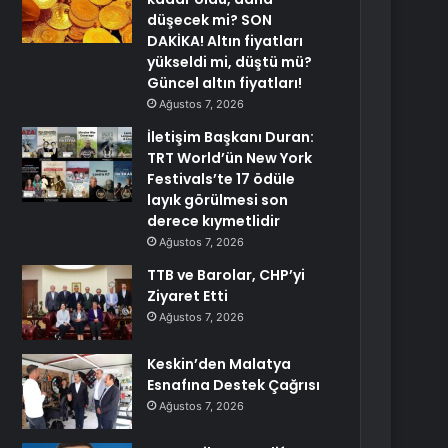
düşecek mi? SON
DAKİKA! Altın fiyatları
yükseldi mi, düştü mü?
Güncel altın fiyatları!
Ağustos 7, 2026
İletişim Başkanı Duran:
TRT World’ün New York
Festivals’te 17 ödüle
layık görülmesi son
derece kıymetlidir
Ağustos 7, 2026
TTB ve Barolar, CHP’yi
Ziyaret Etti
Ağustos 7, 2026
Keskin’den Malatya
Esnafına Destek Çağrısı
Ağustos 7, 2026