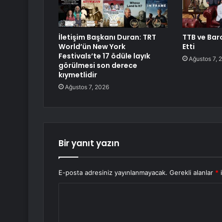
İletişim Başkanı Duran: TRT
TTB ve Baro
World’ün New York
Etti
Festivals’te 17 ödüle layık
Ağustos 7, 
görülmesi son derece
kıymetlidir
Ağustos 7, 2026
Bir yanıt yazın
E-posta adresiniz yayınlanmayacak.
Gerekli alanlar
*
i
Y
o
r