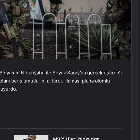
Binyamin Netanyahu ile Beyaz Saray’da gerçekleştirdiği
planı barış umutlarını arttırdı. Hamas, plana olumlu
duyurdu.
MHP’li Feti Yıldız’dan