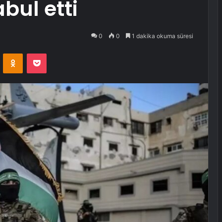
bul etti
0
0
1 dakika okuma süresi
VKontakte
Odnoklassniki
Pocket