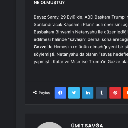
NE OLMUŞTU?
Beyaz Saray, 29 Eylül’de, ABD Başkanı Trump’
Sonlandıracak Kapsamlı Planı” adlı önerisini açı
Başbakanı Binyamin Netanyahu ile düzenlediği o
edilmesi halinde “savaşın” derhal sona ereceğini
Gazze
‘de Hamas’ın rolünün olmadığı yeni bir s
söylemişti. Netanyahu da planın “savaş hedefler
yapmıştı. Katar ve Mısır ise Trump’ın Gazze plan
Facebook
Twitter
LinkedIn
Tumblr
Pint
Paylaş
ÜMİT SAVĞA