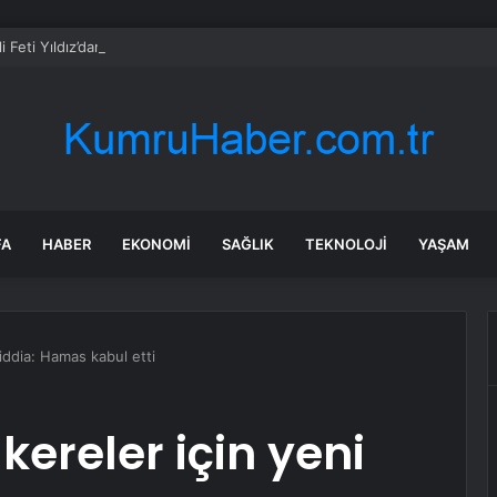
i Feti Yıldız’dan “Terörsüz Türkiye” mesajı: Yasal düzenlemeler kalıcı so
FA
HABER
EKONOMI
SAĞLIK
TEKNOLOJI
YAŞAM
 iddia: Hamas kabul etti
ereler için yeni