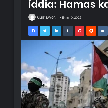
iddia: Hamas ka
ÜMİT SAVĞA
Ekim 10, 2025
Facebook
Twitter
LinkedIn
Tumblr
Pinterest
Reddit