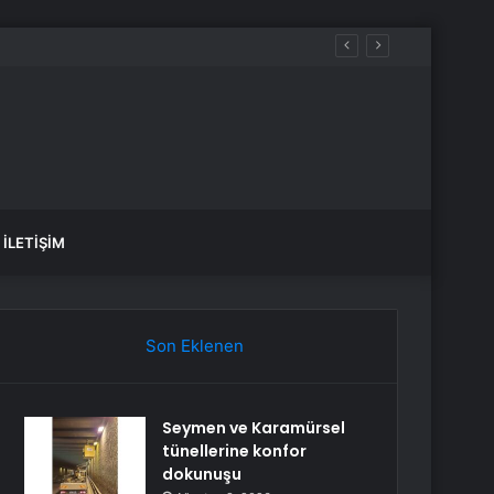
nuç üretecek
İLETIŞIM
Son Eklenen
Seymen ve Karamürsel
tünellerine konfor
dokunuşu