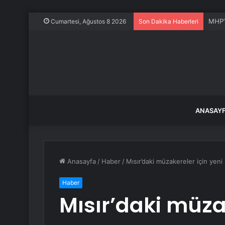
MHP’l
Cumartesi, Ağustos 8 2026
Son Dakika Haberleri
ANASAY
Anasayfa
/
Haber
/
Mısır’daki müzakereler için yeni
Haber
Mısır’daki müzak