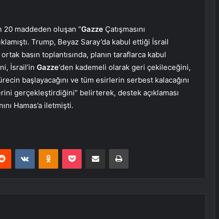
ın 20 maddeden oluşan “
Gazze
Çatışmasını
klamıştı. Trump, Beyaz Saray’da kabul ettiği İsrail
rtak basın toplantısında, planın taraflarca kabul
, İsrail’in
Gazze
‘den kademeli olarak geri çekileceğini,
ürecin başlayacağını ve tüm esirlerin serbest kalacağını
ini gerçekleştirdiğini” belirterek, destek açıklaması
ını Hamas’a iletmişti.
erest
Reddit
VKontakte
Odnoklassniki
Pocket
E-Posta ile paylaş
Yazdır