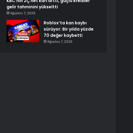
KBC’nin 2Ç net karı arttı, güçlü krediler
gelir tahminini yükseltti
Ağustos 7, 2026
Roblox’ta kan kaybı
sürüyor: Bir yılda yüzde
70 değer kaybetti
Ağustos 7, 2026