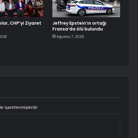
lar, CHP’yi Ziyaret
Jeffrey Epstein’ın ortağı
Fransa’da ölü bulundu
2026
Ağustos 7, 2026
le işaretlenmişlerdir