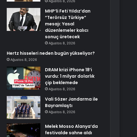
Ağustos 8, 2026
MHP’li Feti Yıldız’dan
“Terörsüz Türkiye”
mesajı: Yasal
düzenlemeler kalıcı
sonuç üretecek
Ağustos 8, 2026
Hertz hisseleri neden bugün yükseliyor?
Ağustos 8, 2026
DRAM krizi iPhone 18’i
vurdu: 1 milyar dolarlık
çip beklemede
Ağustos 8, 2026
Vali Sözer Jandarma ile
Bayramlaştı
Ağustos 8, 2026
Melek Mosso Alanya’da
festivalde sahne aldı