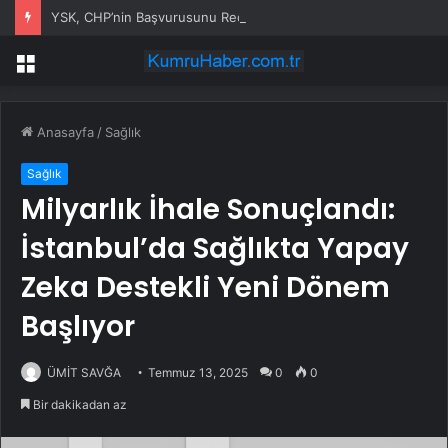
YSK, CHP’nin Başvurusunu Reddetti
Menü
Anasayfa
/
Sağlık
Sağlık
Milyarlık İhale Sonuçlandı:
İstanbul’da Sağlıkta Yapay
Zeka Destekli Yeni Dönem
Başlıyor
ÜMİT SAVĞA
Temmuz 13, 2025
0
0
Bir dakikadan az