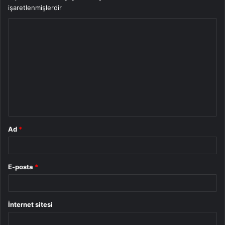
işaretlenmişlerdir
Y
o
r
u
m
*
Ad
*
E-posta
*
İnternet sitesi