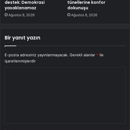
destek: Demokrasi
tünellerine konfor
yasaklanamaz
dokunuşu
Ağustos 8, 2026
Ağustos 8, 2026
Bir yanıt yazın
E-posta adresiniz yayınlanmayacak.
Gerekli alanlar
*
ile
işaretlenmişlerdir
Y
o
r
u
m
*