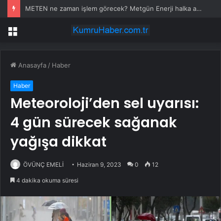
METEN ne zaman işlem görecek? Metgün Enerji halka arz kaç lot verdi?
Menü
Anasayfa
/
Haber
Haber
Meteoroloji’den sel uyarısı:
4 gün sürecek sağanak
yağışa dikkat
ÖVÜNÇ EMELİ
Haziran 9, 2023
0
12
4 dakika okuma süresi