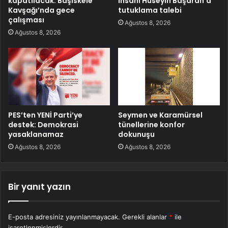
kapatılacak: Başiskele
insanı Hüseyin Başaran’a
Kavşağı’nda gece
tutuklama talebi
çalışması
Ağustos 8, 2026
Ağustos 8, 2026
PES’ten YENİ Parti’ye
Seymen ve Karamürsel
destek: Demokrasi
tünellerine konfor
yasaklanamaz
dokunuşu
Ağustos 8, 2026
Ağustos 8, 2026
Bir yanıt yazın
E-posta adresiniz yayınlanmayacak.
Gerekli alanlar
*
ile
işaretlenmişlerdir