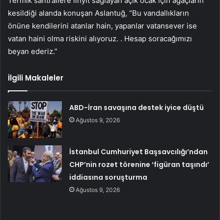
Termik santrallere linyit sağlayan açık ocak için ağaçların
kesildiği alanda konuşan Aslantuğ, “Bu vandallıkların
önüne kendilerini atanlar hain, yapanlar vatansever ise
vatan haini olma riskini alıyoruz. . Hesap soracağımızı
beyan ederiz.”
İlgili Makaleler
ABD-İran savaşına destek iyice düştü
Ağustos 9, 2026
İstanbul Cumhuriyet Başsavcılığı’ndan
CHP’nin rozet törenine ‘figüran taşındı’
iddiasına soruşturma
Ağustos 9, 2026