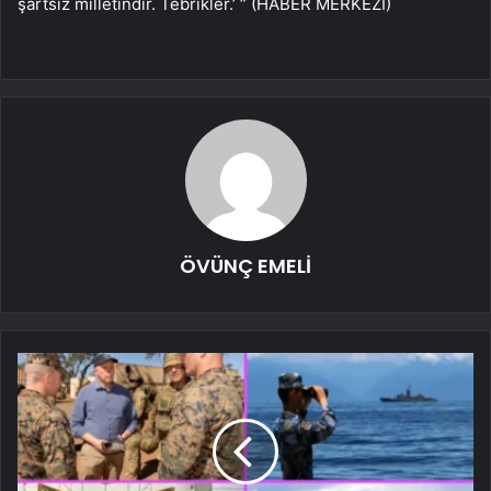
şartsız milletindir. Tebrikler.’ ” (HABER MERKEZİ)
ÖVÜNÇ EMELİ