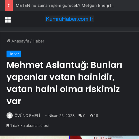
METEN ne zaman işlem görecek? Metgün Enerji halka arz kaç lot verdi?
Menü
Anasayfa
/
Haber
Haber
Mehmet Aslantuğ: Bunları
yapanlar vatan hainidir,
vatan haini olma riskimiz
var
ÖVÜNÇ EMELİ
Nisan 25, 2023
0
18
1 dakika okuma süresi