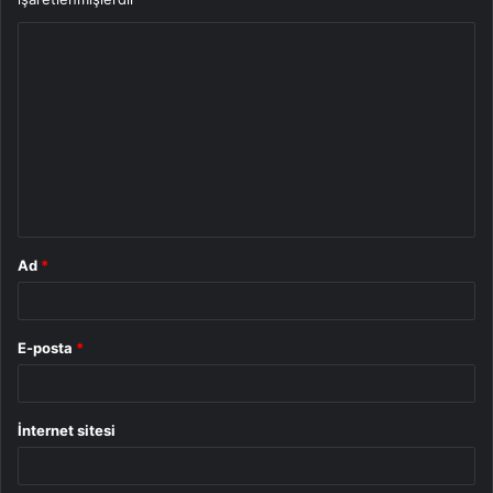
Y
o
r
u
m
*
Ad
*
E-posta
*
İnternet sitesi