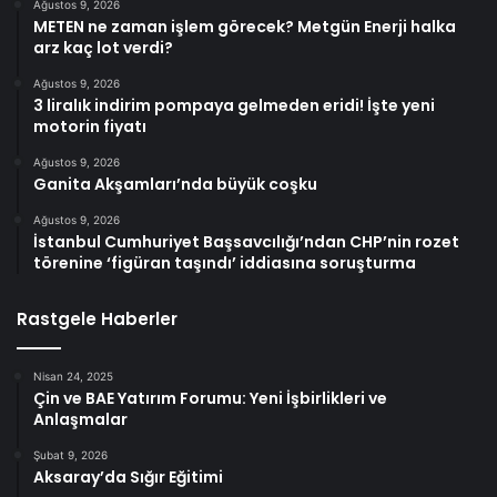
Ağustos 9, 2026
METEN ne zaman işlem görecek? Metgün Enerji halka
arz kaç lot verdi?
Ağustos 9, 2026
3 liralık indirim pompaya gelmeden eridi! İşte yeni
motorin fiyatı
Ağustos 9, 2026
Ganita Akşamları’nda büyük coşku
Ağustos 9, 2026
İstanbul Cumhuriyet Başsavcılığı’ndan CHP’nin rozet
törenine ‘figüran taşındı’ iddiasına soruşturma
Rastgele Haberler
Nisan 24, 2025
Çin ve BAE Yatırım Forumu: Yeni İşbirlikleri ve
Anlaşmalar
Şubat 9, 2026
Aksaray’da Sığır Eğitimi