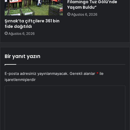
Filamingo Tuz Gölü’nde
Yaşam Buldu”
Ağustos 6, 2026
Şırnak’ta çiftçilere 361 bin
fide dağıtıldı
Ağustos 6, 2026
Bir yanıt yazın
E-posta adresiniz yayınlanmayacak.
Gerekli alanlar
*
ile
işaretlenmişlerdir
Y
o
r
u
m