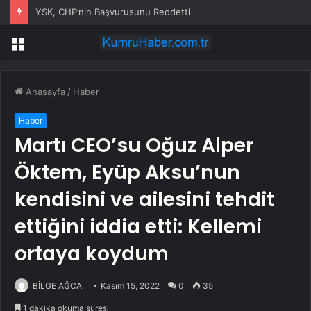
YSK, CHP’nin Başvurusunu Reddetti
Menü
Anasayfa
/
Haber
Haber
Martı CEO’su Oğuz Alper
Öktem, Eyüp Aksu’nun
kendisini ve ailesini tehdit
ettiğini iddia etti: Kellemi
ortaya koydum
BİLGE AĞCA
Kasım 15, 2022
0
35
1 dakika okuma süresi