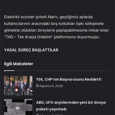
Elektrikli scooter şirketi Martı, geçtiğimiz aylarda
kullanıcılarının aracındaki boş koltukları tıpkı istikamete
gitmekte oldukları bireylerle paylaşabilmesine imkan kılan
“TAG – Tek Araçla Gidelim” platformunu duyurmuştu.
YASAL SÜREÇ BAŞLATTILAR
İlgili Makaleler
YSK, CHP’nin Başvurusunu Reddetti
Ağustos 6, 2026
ABD, UFO arşivlerinden yeni bir dosya
paketi yayınladı