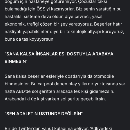
doğum için hastaneye götüremiyor. Çocuklar taksi
bulamadığı için ÖSS’yi kaçırıyorlar. Biz senin yarattığın bu
hastalıklı sisteme deva olsun diye çevreci, yasal,
ekonomik, trafiği çözen bir şey yaratıyoruz. Beşerler hatır
nakliyatı yapabilsinler diye bir teknolojik altyapı kuruyoruz,
buna da taş koyuyorsun.
“SANA KALSA İNSANLAR EŞİ DOSTUYLA ARABAYA
BİNMESİN”
Sana kalsa beşerler eşleriyle dostlarıyla da otomobile
binmesinler. Bu carpool denen olay yıllardır yurtdışında var
hatta ABD’de sol şeritten arabada tek kişi gidemezsin.
Arabanda iki üç kişi varken sol şerite geçebilirsin.
“SEN ADALETİN ÜSTÜNDE DEĞİLSİN”
Bir de Twitter’dan yahut kulağıma geliyor, ‘Adliyedeki