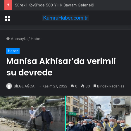
Sürekli Köyü’nde 500 Yıllık Bayram Geleneği
Menü
Anasayfa
/
Haber
Haber
Manisa Akhisar’da verimli
su devrede
BİLGE AĞCA
Kasım 27, 2022
0
30
Bir dakikadan az