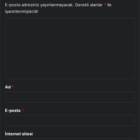
E-posta adresiniz yayınlanmayacak.
Gerekli alanlar
*
ile
işaretlenmişlerdir
Y
o
r
u
m
*
Ad
*
E-posta
*
İnternet sitesi