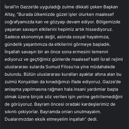
İsrail’in Gazze’de uyguladığı zulme dikkati çeken Başkan
Altay, “Burada ülkemizde güzel işler olurken maalesef
coğrafyamızda kan ve gözyaşı devam ediyor. Bölgemizde
yaşanan savaşın etkilerini hepimiz artık hissediyoruz.
Sadece ekonomiye değil, aslında sosyal hayatımıza,
gündelik yaşantımıza da etkilerini görmeye başladık.
İnşallah savaşın bir an önce sona ermesini temenni
ediyoruz ve geçtiğimiz günlerde maalesef katil İsrail rejimi
uluslararası sularda Sumud Filosu’na yine müdahalede
bulundu. Bütün uluslararası kuralları ayaklar altına alan bu
zulmü Konya’dan da kınadığımızı ifade ediyoruz. Gazze’de
anlaşma yapılmasına rağmen hala insani yardımlar başta
olmak üzere birçok söz verilen işin yerine getirilemediğini
de görüyoruz. Bayram öncesi oradaki kardeşlerimiz de
sıkıntı çekiyorlar. Bayramda onları unutmayalım.
Dualarımızdan eksik etmeyelim inşallah” dedi.