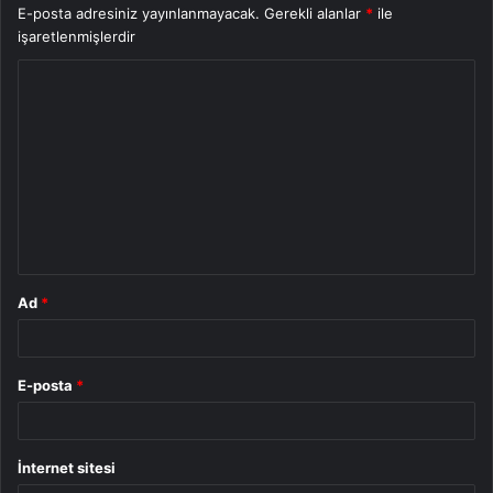
E-posta adresiniz yayınlanmayacak.
Gerekli alanlar
*
ile
işaretlenmişlerdir
Y
o
r
u
m
*
Ad
*
E-posta
*
İnternet sitesi