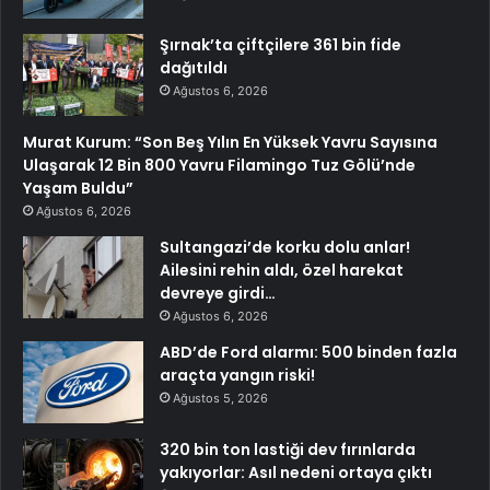
Şırnak’ta çiftçilere 361 bin fide
dağıtıldı
Ağustos 6, 2026
Murat Kurum: “Son Beş Yılın En Yüksek Yavru Sayısına
Ulaşarak 12 Bin 800 Yavru Filamingo Tuz Gölü’nde
Yaşam Buldu”
Ağustos 6, 2026
Sultangazi’de korku dolu anlar!
Ailesini rehin aldı, özel harekat
devreye girdi…
Ağustos 6, 2026
ABD’de Ford alarmı: 500 binden fazla
araçta yangın riski!
Ağustos 5, 2026
320 bin ton lastiği dev fırınlarda
yakıyorlar: Asıl nedeni ortaya çıktı