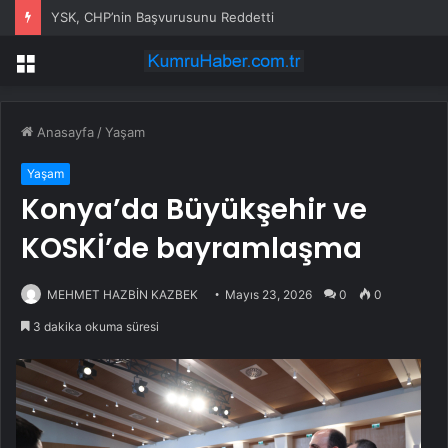
YSK, CHP’nin Başvurusunu Reddetti
Menü
Anasayfa
/
Yaşam
Yaşam
Konya’da Büyükşehir ve
KOSKİ’de bayramlaşma
MEHMET HAZBİN KAZBEK
Mayıs 23, 2026
0
0
3 dakika okuma süresi