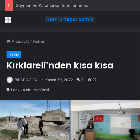
Seymen ve Karamürsel tünellerine konfor dokunuşu
Menü
Anasayfa
/
Haber
Haber
Kırklareli’nden kısa kısa
BİLGE AĞCA
Kasım 30, 2022
0
27
1 dakika okuma süresi