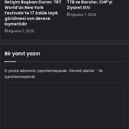
İletişim Başkanı Duran: TRT
TTB ve Barolar, CHP’yi
World’ün New York
Ziyaret Etti
Festivals’te 17 ödüle layık
Ağustos 7, 2026
görülmesi son derece
kıymetlidir
Ağustos 7, 2026
Bir yanıt yazın
E-posta adresiniz yayınlanmayacak.
Gerekli alanlar
*
ile
işaretlenmişlerdir
Y
o
r
u
m