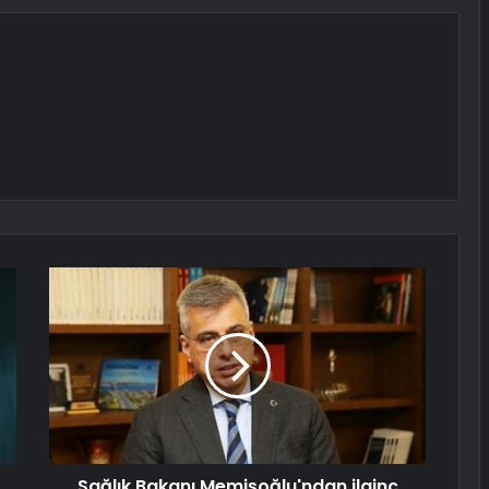
Sağlık Bakanı Memişoğlu'ndan ilginç