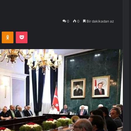
0
0
Bir dakikadan az
VKontakte
Odnoklassniki
Pocket