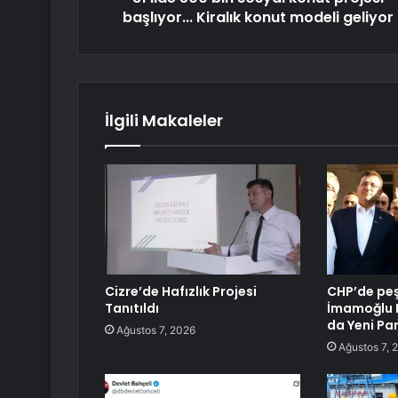
başlıyor... Kiralık konut modeli geliyor
İlgili Makaleler
Cizre’de Hafızlık Projesi
CHP’de peş 
Tanıtıldı
İmamoğlu B
da Yeni Par
Ağustos 7, 2026
Ağustos 7, 