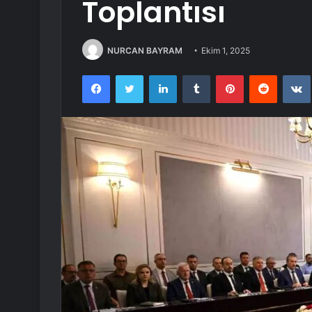
Toplantısı
NURCAN BAYRAM
Ekim 1, 2025
Facebook
Twitter
LinkedIn
Tumblr
Pinterest
Reddit