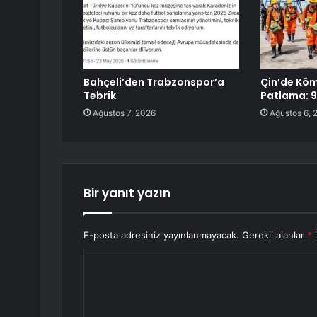
Bahçeli’den Trabzonspor’a
Çin’de Kö
Tebrik
Patlama: 9
Ağustos 7, 2026
Ağustos 6, 
Bir yanıt yazın
E-posta adresiniz yayınlanmayacak.
Gerekli alanlar
*
i
Y
o
r