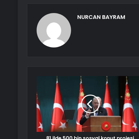
NURCAN BAYRAM
81 ilde 500 bin sosyal konut projesi