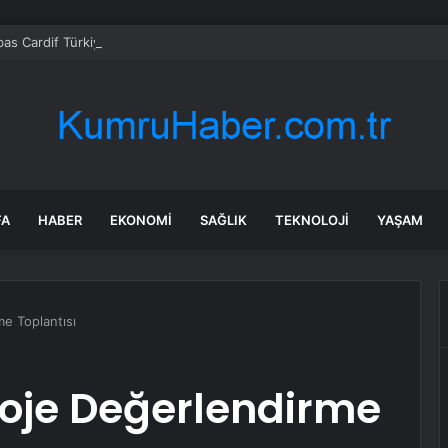
bas Cardif Türkiye’nin İç Denetim Direktörü Mustafa Güneş oldu
FA
HABER
EKONOMI
SAĞLIK
TEKNOLOJI
YAŞAM
me Toplantısı
Proje Değerlendirme