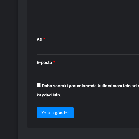
u
m
*
Ad
*
E-posta
*
Daha sonraki yorumlarımda kullanılması için adı
kaydedilsin.