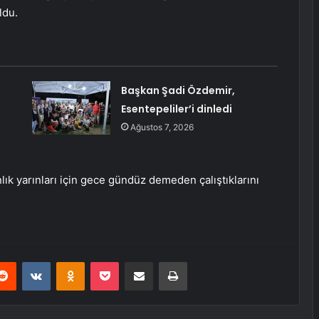
ldu.
Başkan Şadi Özdemir,
Esentepeliler’i dinledi
Ağustos 7, 2026
ınlık yarınları için gece gündüz demeden çalıştıklarını
erest
Reddit
VKontakte
Odnoklassniki
Pocket
E-Posta ile paylaş
Yazdır