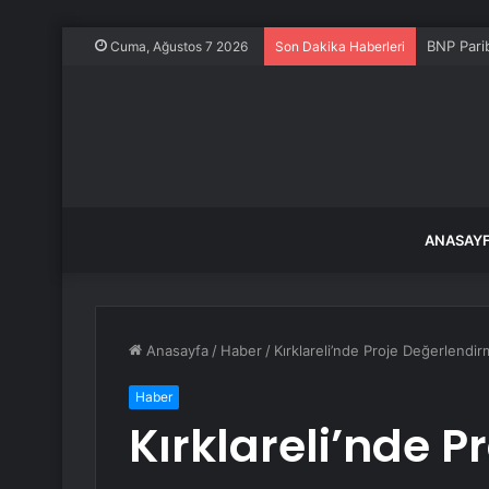
BNP Pari
Cuma, Ağustos 7 2026
Son Dakika Haberleri
ANASAY
Anasayfa
/
Haber
/
Kırklareli’nde Proje Değerlendir
Haber
Kırklareli’nde 