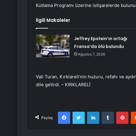
Kutlama Programı üzerine istişarelerde bulunu
İlgili Makaleler
Jeffrey Epstein’ın ortağı
Fransa’da ölü bulundu
Ağustos 7, 2026
Vali Turan, Kırklareli’nin huzuru, refahı ve ayd
dile getirdi. – KIRKLARELİ
Facebook
Twitter
LinkedIn
Tumblr
Pint
Paylaş