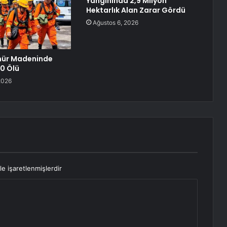
Yangınında 2,9 Milyon
Hektarlık Alan Zarar Gördü
Ağustos 6, 2026
mür Madeninde
0 Ölü
2026
le işaretlenmişlerdir