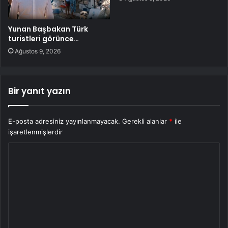
Yunan Başbakan Türk
turistleri görünce…
Ağustos 9, 2026
Bir yanıt yazın
E-posta adresiniz yayınlanmayacak.
Gerekli alanlar
*
ile
işaretlenmişlerdir
Y
o
r
u
m
*