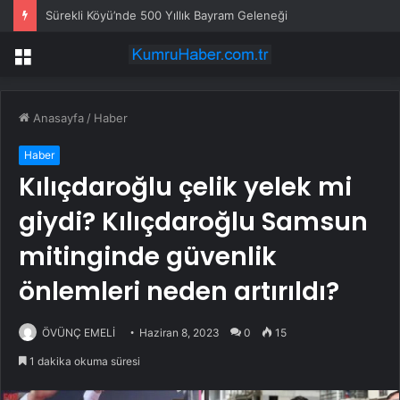
Sürekli Köyü’nde 500 Yıllık Bayram Geleneği
Menü
Anasayfa
/
Haber
Haber
Kılıçdaroğlu çelik yelek mi
giydi? Kılıçdaroğlu Samsun
mitinginde güvenlik
önlemleri neden artırıldı?
ÖVÜNÇ EMELİ
Haziran 8, 2023
0
15
1 dakika okuma süresi