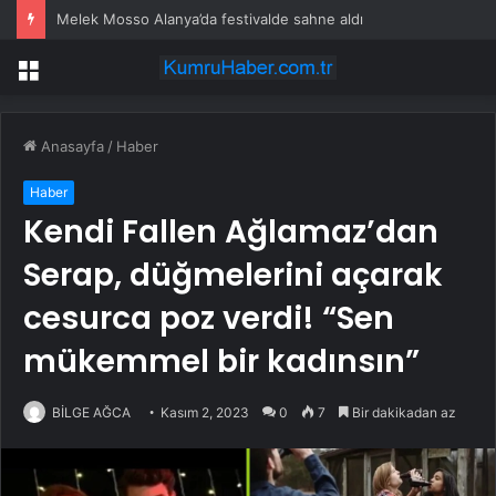
Melek Mosso Alanya’da festivalde sahne aldı
Menü
Anasayfa
/
Haber
Haber
Kendi Fallen Ağlamaz’dan
Serap, düğmelerini açarak
cesurca poz verdi! “Sen
mükemmel bir kadınsın”
BİLGE AĞCA
Kasım 2, 2023
0
7
Bir dakikadan az