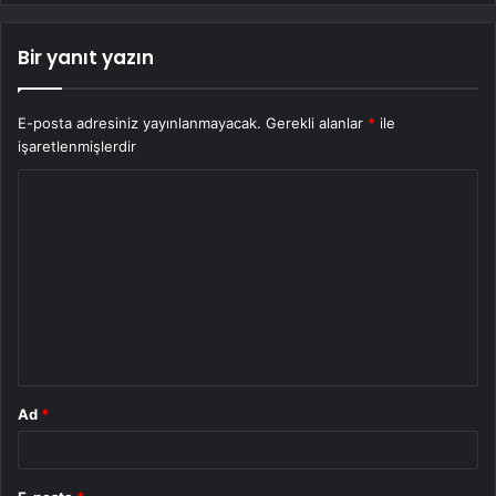
Bir yanıt yazın
E-posta adresiniz yayınlanmayacak.
Gerekli alanlar
*
ile
işaretlenmişlerdir
Y
o
r
u
m
*
Ad
*