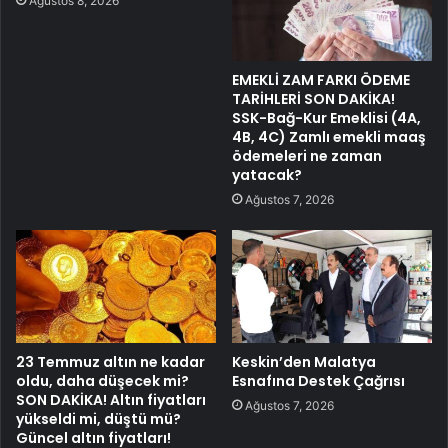
Ağustos 8, 2026
EMEKLİ ZAM FARKI ÖDEME
TARİHLERİ SON DAKİKA!
SSK-Bağ-Kur Emeklisi (4A,
4B, 4C) Zamlı emekli maaş
ödemeleri ne zaman
yatacak?
Ağustos 7, 2026
23 Temmuz altın ne kadar
Keskin’den Malatya
oldu, daha düşecek mi?
Esnafına Destek Çağrısı
SON DAKİKA! Altın fiyatları
Ağustos 7, 2026
yükseldi mi, düştü mü?
Güncel altın fiyatları!