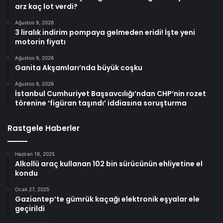
arz kaç lot verdi?
Ağustos 9, 2026
3 liralık indirim pompaya gelmeden eridi! İşte yeni
motorin fiyatı
Ağustos 9, 2026
Ganita Akşamları’nda büyük coşku
Ağustos 9, 2026
İstanbul Cumhuriyet Başsavcılığı’ndan CHP’nin rozet
törenine ‘figüran taşındı’ iddiasına soruşturma
Rastgele Haberler
Haziran 16, 2025
Alkollü araç kullanan 102 bin sürücünün ehliyetine el
kondu
Ocak 27, 2025
Gaziantep’te gümrük kaçağı elektronik eşyalar ele
geçirildi