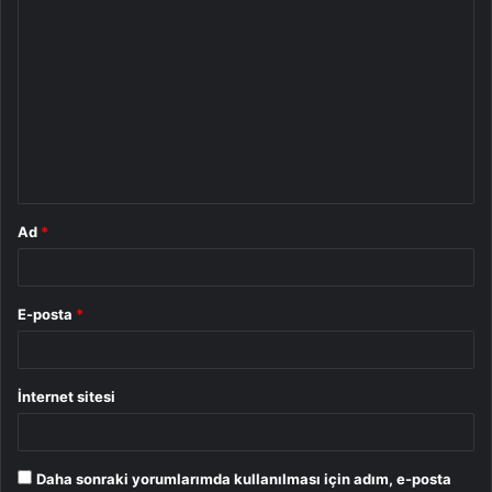
Y
o
r
u
m
*
Ad
*
E-posta
*
İnternet sitesi
Daha sonraki yorumlarımda kullanılması için adım, e-posta