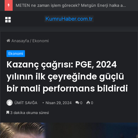
METEN ne zaman işlem görecek? Metgün Enerji halka arz kaç lot verdi?
Menü
Anasayfa
/
Ekonomi
Ekonomi
Kazanç çağrısı: PGE, 2024
yılının ilk çeyreğinde güçlü
bir mali performans bildirdi
ÜMİT SAVĞA
Nisan 29, 2024
0
0
3 dakika okuma süresi