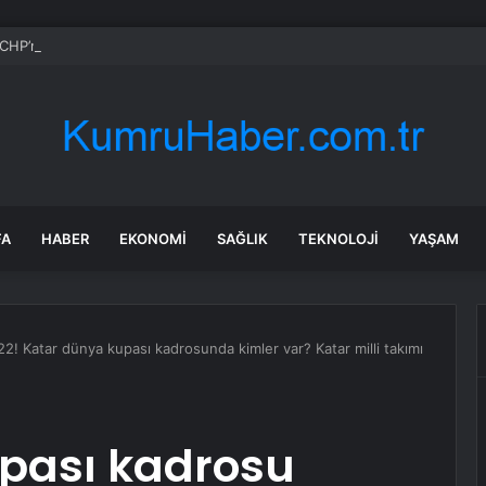
CHP’nin Başvurusunu Reddetti
FA
HABER
EKONOMI
SAĞLIK
TEKNOLOJI
YAŞAM
! Katar dünya kupası kadrosunda kimler var? Katar milli takımı
pası kadrosu