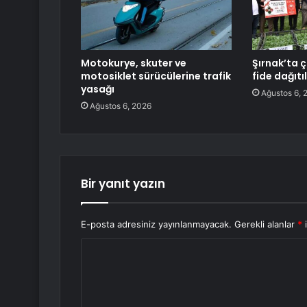
Motokurye, skuter ve
Şırnak’ta ç
motosiklet sürücülerine trafik
fide dağıtı
yasağı
Ağustos 6, 
Ağustos 6, 2026
Bir yanıt yazın
E-posta adresiniz yayınlanmayacak.
Gerekli alanlar
*
i
Y
o
r