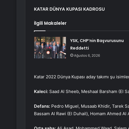
KATAR DÜNYA KUPASI KADROSU
İlgili Makaleler
YSK, CHP’nin Başvurusunu
Reddetti
Ağustos 6, 2026
Katar 2022 Dünya Kupası aday takımı şu isimle
Kaleci:
Saad Al Sheeb, Meshaal Barsham (El Sa
Defans:
Pedro Miguel, Musaab Khidir, Tarek S
Bassam Al Rawi (El Duhail), Homam Ahmed Al Am
Orta saha:
Ali Asad, Mohammed Waad, Salem Al