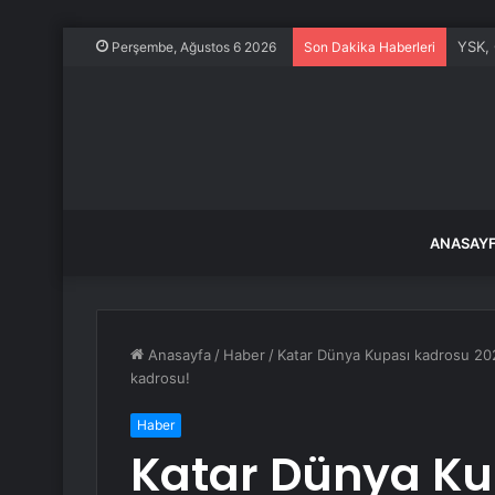
YSK, 
Perşembe, Ağustos 6 2026
Son Dakika Haberleri
ANASAY
Anasayfa
/
Haber
/
Katar Dünya Kupası kadrosu 2022
kadrosu!
Haber
Katar Dünya Ku