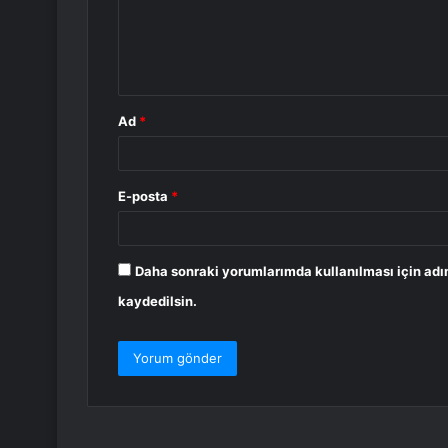
u
m
*
Ad
*
E-posta
*
Daha sonraki yorumlarımda kullanılması için adı
kaydedilsin.