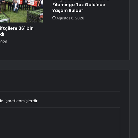
Filamingo Tuz Gölü’nde
Yaşam Buldu”
Ağustos 6, 2026
iftçilere 361 bin
ldı
2026
le işaretlenmişlerdir