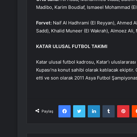
Madibo, Karim Boudiaf, Ismaeel Mohammad (El 
Forvet:
Naif Al Hadhrami (El Reyyan), Ahmed Ala
Sadd), Khalid Muneer (El Wakrah), Almoez Ali,
KATAR ULUSAL FUTBOL TAKIMI
Katar ulusal futbol kadrosu, Katar’ı uluslarara
Kupası’na konut sahibi olarak katılacak ekiptir
etti ve son olarak 2011 Asya Futbol Şampiyonas
Facebook
Twitter
LinkedIn
Tumblr
Pint
Paylaş