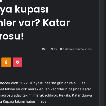
nya kupası
ler var? Katar
rosu!
0
22
1 dakika okuma süresi
VKontakte
Odnoklassniki
Pocket
necek olan 2022 Dünya Kupası’na günler kala ulusal
lbet takımı en çok merak edilen kadroların başında Katar
l kadrosu aday takımı merak ediliyor. Pekala, Katar dünya
nya Kupası takımı haberimizde…