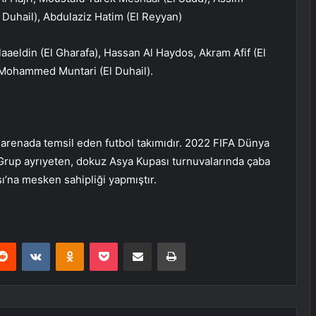
Duhail), Abdulaziz Hatim (El Reyyan)
aeldin (El Gharafa), Hassan Al Haydos, Akram Afif (El
 Mohammed Muntari (El Duhail).
sı arenada temsil eden futbol takımıdır. 2022 FIFA Dünya
. Grup ayrıyeten, dokuz Asya Kupası turnuvalarında çaba
ı’na mesken sahipliği yapmıştır.
erest
Reddit
VKontakte
Odnoklassniki
Pocket
E-Posta ile paylaş
Yazdır