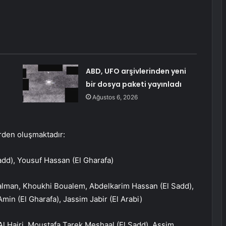
ABD, UFO arşivlerinden yeni
bir dosya paketi yayınladı
Ağustos 6, 2026
rden oluşmaktadır:
dd), Yousuf Hassan (El Gharafa)
alman, Khoukhi Boualem, Abdelkarim Hassan (El Sadd),
in (El Gharafa), Jassim Jabir (El Arabi)
 Hajri, Moustafa Tarek Meshaal (El Sadd), Assim