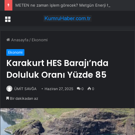
METEN ne zaman işlem görecek? Metgün Enerji halka arz kaç lot verdi?
Menü
Anasayfa
/
Ekonomi
Ekonomi
Karakurt HES Barajı’nda
Doluluk Oranı Yüzde 85
ÜMİT SAVĞA
Haziran 27, 2025
0
0
Bir dakikadan az