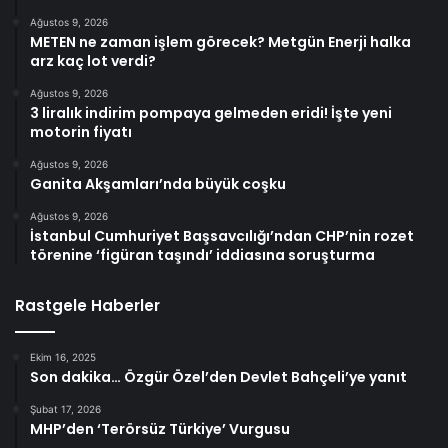
Ağustos 9, 2026
METEN ne zaman işlem görecek? Metgün Enerji halka
arz kaç lot verdi?
Ağustos 9, 2026
3 liralık indirim pompaya gelmeden eridi! İşte yeni
motorin fiyatı
Ağustos 9, 2026
Ganita Akşamları’nda büyük coşku
Ağustos 9, 2026
İstanbul Cumhuriyet Başsavcılığı’ndan CHP’nin rozet
törenine ‘figüran taşındı’ iddiasına soruşturma
Rastgele Haberler
Ekim 16, 2025
Son dakika… Özgür Özel’den Devlet Bahçeli’ye yanıt
Şubat 17, 2026
MHP’den ‘Terörsüz Türkiye’ Vurgusu