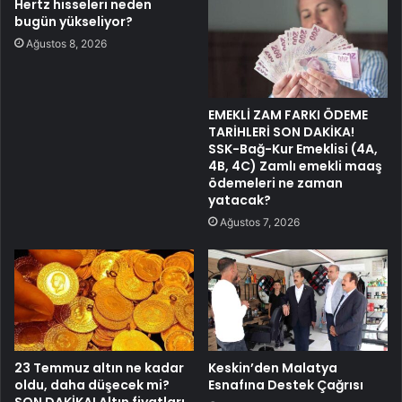
Hertz hisseleri neden
bugün yükseliyor?
Ağustos 8, 2026
EMEKLİ ZAM FARKI ÖDEME
TARİHLERİ SON DAKİKA!
SSK-Bağ-Kur Emeklisi (4A,
4B, 4C) Zamlı emekli maaş
ödemeleri ne zaman
yatacak?
Ağustos 7, 2026
23 Temmuz altın ne kadar
Keskin’den Malatya
oldu, daha düşecek mi?
Esnafına Destek Çağrısı
SON DAKİKA! Altın fiyatları