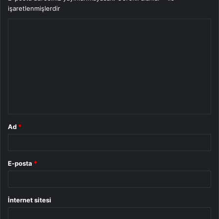
işaretlenmişlerdir
Y
o
r
u
m
*
Ad
*
E-posta
*
İnternet sitesi