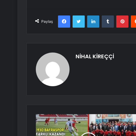
Facebook
Twitter
LinkedIn
Tumblr
Pint
Paylaş
NİHAL KİREÇÇİ