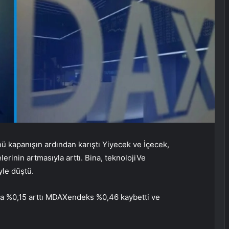
ü kapanışın ardından karıştı
Yiyecek ve İçecek
,
lerinin artmasıyla arttı.
Bina
,
teknoloji
Ve
yle düştü.
a %0,15 arttı
MDAX
endeks %0,46 kaybetti ve