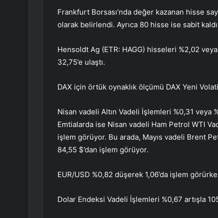
Frankfurt Borsası’nda değer kazanan hisse say
olarak belirlendi. Ayrıca 80 hisse ise sabit kaldı
Hensoldt Ag (ETR:
HAGG
) hisseleri %2,02 vey
32,75’e ulaştı.
DAX için örtük oynaklık ölçümü
DAX Yeni Volati
Nisan vadeli Altın Vadeli İşlemleri %0,31 veya 
Emtialarda ise Nisan vadeli Ham Petrol WTI Vade
işlem görüyor. Bu arada, Mayıs vadeli Brent Pet
84,55 $’dan işlem görüyor.
EUR/USD %0,82 düşerek 1,06’da işlem görürken
Dolar Endeksi Vadeli İşlemleri %0,67 artışla 10