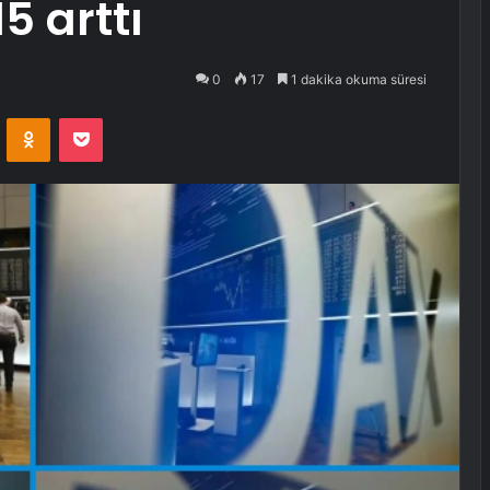
5 arttı
0
17
1 dakika okuma süresi
VKontakte
Odnoklassniki
Pocket