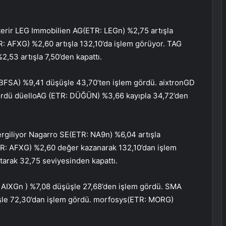
terir
LEG Immobilien AG
(ETR:
LEGn
) %2,75 artışla
R:
AFXG
) %2,60 artışla 132,10’da işlem görüyor.
TAG
%2,53 artışla 7,50’den kapattı.
BFSA
) %9,41 düşüşle 43,70’ten işlem gördü.
aixtron
GD
ördü
düello
AG (ETR:
DÜĞÜN
) %3,66 kayıpla 34,72’den
ergiliyor
Nagarro SE
(ETR:
NA9n
) %6,04 artışla
TR:
AFXG
) %2,60 değer kazanarak 132,10’dan işlem
rtarak 32,75 seviyesinden kapattı.
:
AIXGn
) %7,08 düşüşle 27,68’den işlem gördü. SMA
le 72,30’dan işlem gördü.
morfosys
(ETR:
MORG
)