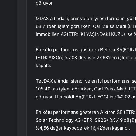
görüyor.
MDAX altında işlenir ve en iyi performansı gös
68,78’den işlem görürken, Carl Zeiss Medi (ET
Immobilien AG
(ETR:
İKİ YAŞINDAKİ KUZU
) ise 
En kötü performans gösteren
Befesa SA
(ETR:
(ETR:
AIXGn
) %7,08 düşüşle 27,68’den işlem g
kapattı.
TecDAX altında işlendi ve en iyi performansı s
105,40’tan işlem görürken, Carl Zeiss Medi (E
görüyor.
Hensoldt Ag
(ETR:
HAGG
) ise %2,02 a
En kötü performans gösteren Aixtron SE (ETR
Solar Technology AG (ETR:
S92G
) %5,49 düşüş
%4,56 değer kaybederek 16,42’den kapandı.