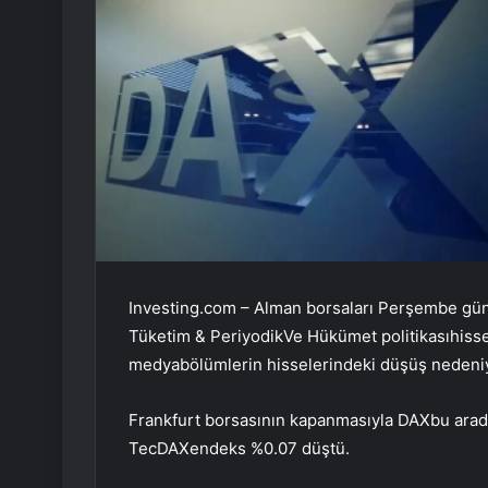
Investing.com – Alman borsaları Perşembe gün
Tüketim & Periyodik
Ve
Hükümet politikası
hisse
medya
bölümlerin hisselerindeki düşüş nedeni
Frankfurt borsasının kapanmasıyla
DAX
bu arad
TecDAX
endeks %0.07 düştü.