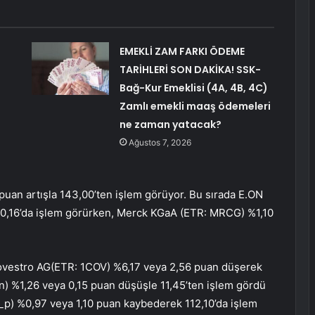
EMEKLİ ZAM FARKI ÖDEME
TARİHLERİ SON DAKİKA! SSK-
Bağ-Kur Emeklisi (4A, 4B, 4C)
Zamlı emekli maaş ödemeleri
ne zaman yatacak?
Ağustos 7, 2026
puan artışla 143,00’ten işlem görüyor. Bu sırada E.ON
 10,16’da işlem görürken, Merck KGaA (ETR:
MRCG
) %1,10
vestro AG
(ETR:
1COV
) %6,17 veya 2,56 puan düşerek
n
) %1,26 veya 0,15 puan düşüşle 11,45’ten işlem gördü
_p
) %0,97 veya 1,10 puan kaybederek 112,10’da işlem