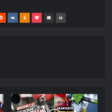
erest
Reddit
VKontakte
Odnoklassniki
Pocket
E-Posta ile paylaş
Yazdır