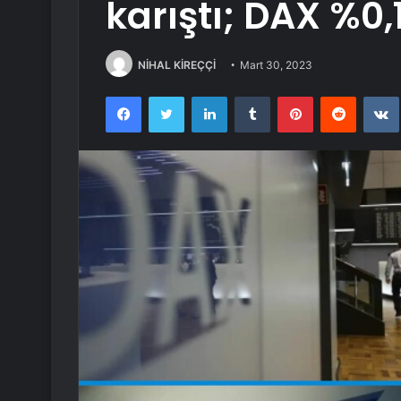
karıştı; DAX %0,1
NİHAL KİREÇÇİ
Mart 30, 2023
Facebook
Twitter
LinkedIn
Tumblr
Pinterest
Reddit