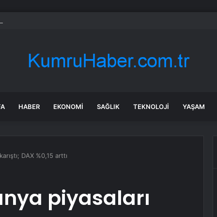
en YENİ Parti’ye destek: Demokrasi yasaklanamaz
FA
HABER
EKONOMI
SAĞLIK
TEKNOLOJI
YAŞAM
arıştı; DAX %0,15 arttı
nya piyasaları