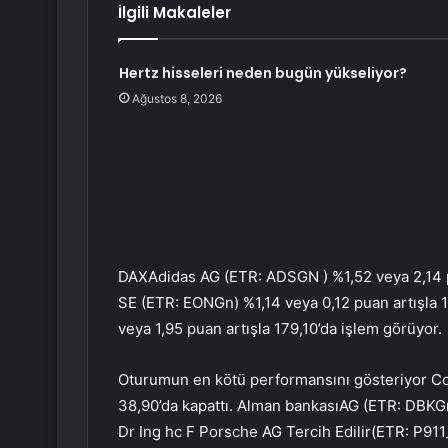
İlgili Makaleler
Hertz hisseleri neden bugün yükseliyor?
Ağustos 8, 2026
DAX
Adidas AG (ETR:
ADSGN
) %1,52 veya 2,14 
SE (ETR:
EONGn
) %1,14 veya 0,12 puan artışla
veya 1,95 puan artışla 179,10’da işlem görüyor.
Oturumun en kötü performansını gösteriyor
Co
38,90’da kapattı.
Alman bankası
AG (ETR:
DBKG
Dr Ing hc F Porsche AG Tercih Edilir
(ETR:
P911