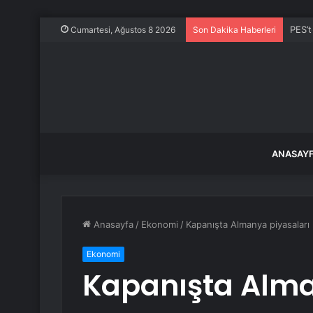
PES’t
Cumartesi, Ağustos 8 2026
Son Dakika Haberleri
ANASAY
Anasayfa
/
Ekonomi
/
Kapanışta Almanya piyasaları k
Ekonomi
Kapanışta Alma