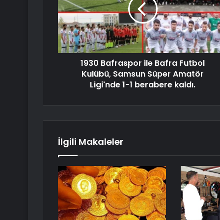
1930 Bafraspor ile Bafra Futbol
Kulübü, Samsun Süper Amatör
Ligi'nde 1-1 berabere kaldı.
İlgili Makaleler