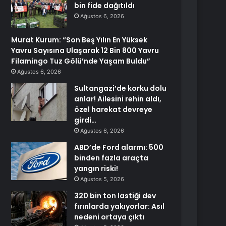
bin fide dağıtıldı
Ağustos 6, 2026
Murat Kurum: “Son Beş Yılın En Yüksek
Yavru Sayısına Ulaşarak 12 Bin 800 Yavru
Filamingo Tuz Gölü’nde Yaşam Buldu”
Ağustos 6, 2026
Sultangazi’de korku dolu
anlar! Ailesini rehin aldı,
özel harekat devreye
girdi…
Ağustos 6, 2026
ABD’de Ford alarmı: 500
binden fazla araçta
yangın riski!
Ağustos 5, 2026
320 bin ton lastiği dev
fırınlarda yakıyorlar: Asıl
nedeni ortaya çıktı