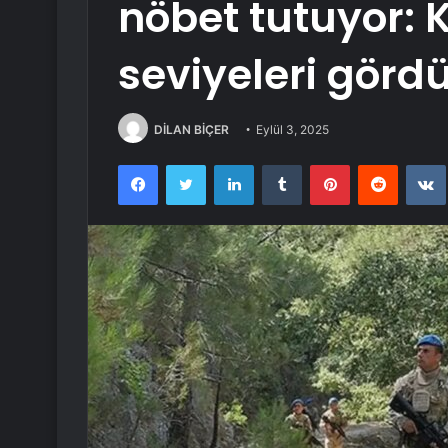
nöbet tutuyor: K
seviyeleri görd
DİLAN BİÇER
Eylül 3, 2025
Facebook
Twitter
LinkedIn
Tumblr
Pinterest
Reddit