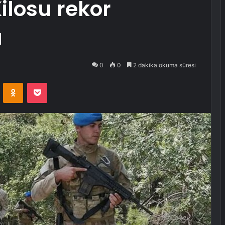
ilosu rekor
ü
0
0
2 dakika okuma süresi
VKontakte
Odnoklassniki
Pocket