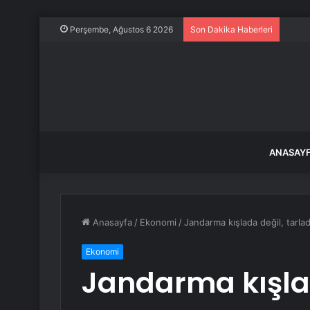
Gebze
Perşembe, Ağustos 6 2026
Son Dakika Haberleri
ANASAY
Anasayfa
/
Ekonomi
/
Jandarma kışlada değil, tarla
Ekonomi
Jandarma kışlad