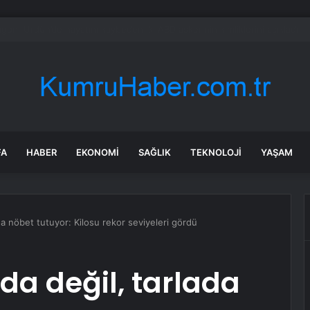
 Meclisi’nden öğrencilere destek kararı
FA
HABER
EKONOMI
SAĞLIK
TEKNOLOJI
YAŞAM
da nöbet tutuyor: Kilosu rekor seviyeleri gördü
a değil, tarlada