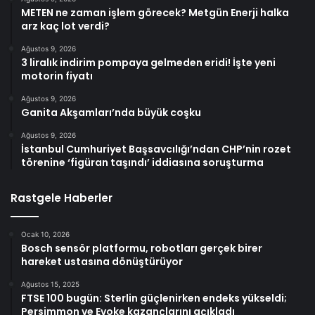
METEN ne zaman işlem görecek? Metgün Enerji halka
arz kaç lot verdi?
Ağustos 9, 2026
3 liralık indirim pompaya gelmeden eridi! İşte yeni
motorin fiyatı
Ağustos 9, 2026
Ganita Akşamları’nda büyük coşku
Ağustos 9, 2026
İstanbul Cumhuriyet Başsavcılığı’ndan CHP’nin rozet
törenine ‘figüran taşındı’ iddiasına soruşturma
Rastgele Haberler
Ocak 10, 2026
Bosch sensör platformu, robotları gerçek birer
hareket ustasına dönüştürüyor
Ağustos 15, 2025
FTSE 100 bugün: Sterlin güçlenirken endeks yükseldi;
Persimmon ve Evoke kazançlarını açıkladı