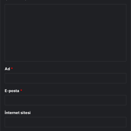
Y
o
r
u
m
*
Ad
*
E-posta
*
İnternet sitesi