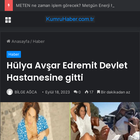
METEN ne zaman işlem görecek? Metgün Enerji halka arz kaç lot verdi?
Menü
Anasayfa
/
Haber
Haber
Hülya Avşar Edremit Devlet
Hastanesine gitti
BİLGE AĞCA
Eylül 18, 2023
0
17
Bir dakikadan az