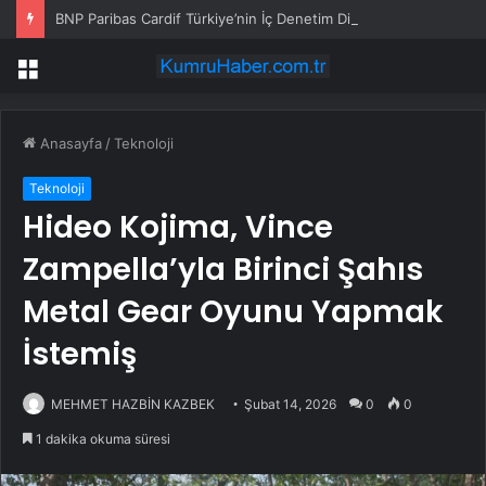
BNP Paribas Cardif Türkiye’nin İç Denetim Direktörü Mustafa Güneş oldu
Menü
Anasayfa
/
Teknoloji
Teknoloji
Hideo Kojima, Vince
Zampella’yla Birinci Şahıs
Metal Gear Oyunu Yapmak
İstemiş
MEHMET HAZBİN KAZBEK
Şubat 14, 2026
0
0
1 dakika okuma süresi