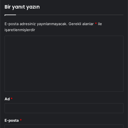
Bir yanıt yazın
E-posta adresiniz yayınlanmayacak.
Gerekli alanlar
*
ile
işaretlenmişlerdir
Y
o
r
u
m
*
Ad
*
E-posta
*