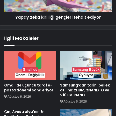
Yapay zeka kirliliği gençleri tehdit ediyor
İlgili Makaleler
Gmail’de üçüncü taraf e-
Samsung’dan tarihi bellek
posta dönemi sona eriyor
atılımı: zHBM, zNAND-O ve
V10 BV-NAND
Ağustos 6, 2026
Ağustos 6, 2026
Çin, Avustralya’nın En