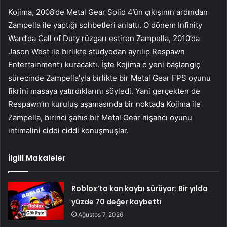
Kojima, 2008’de Metal Gear Solid 4’ün çıkışının ardından
Zampella ile yaptığı sohbetleri anlattı. O dönem Infinity
Ward’da Call of Duty rüzgarı estiren Zampella, 2010’da
Jason West ile birlikte stüdyodan ayrılıp Respawn
Entertainment’ı kuracaktı. İşte Kojima o yeni başlangıç
sürecinde Zampella’yla birlikte bir Metal Gear FPS oyunu
fikrini masaya yatırdıklarını söyledi. Yani gerçekten de
Respawn’ın kuruluş aşamasında bir noktada Kojima ile
Zampella, birinci şahıs bir Metal Gear nişancı oyunu
ihtimalini ciddi ciddi konuşmuşlar.
İlgili Makaleler
Roblox’ta kan kaybı sürüyor: Bir yılda
yüzde 70 değer kaybetti
Ağustos 7, 2026