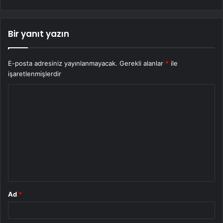
Bir yanıt yazın
E-posta adresiniz yayınlanmayacak.
Gerekli alanlar
*
ile
işaretlenmişlerdir
Y
o
r
u
m
*
Ad
*