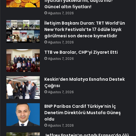
fiyatları yükseldi mi, düştü mü?
Güncel altın fiyatları!
Ağustos 7, 2026
İletişim Başkanı Duran: TRT World’ün
New York Festivals’te 17 ödüle layık
görülmesi son derece kıymetlidir
Ağustos 7, 2026
TTB ve Barolar, CHP’yi Ziyaret Etti
Ağustos 7, 2026
Keskin’den Malatya Esnafına Destek
Çağrısı
Ağustos 7, 2026
BNP Paribas Cardif Türkiye’nin İç
Denetim Direktörü Mustafa Güneş
oldu
Ağustos 7, 2026
Jeffrey Epstein’ın ortağı Fransa’da ölü