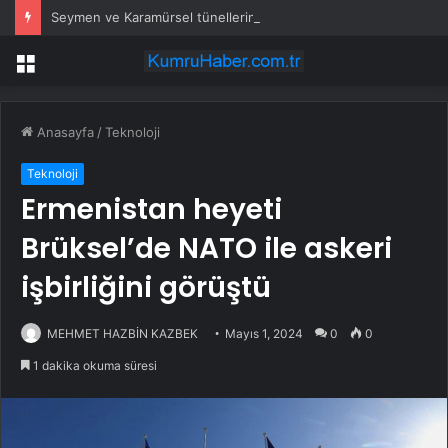
Seymen ve Karamürsel tünellerine konfor dokunuşu
Menü
Anasayfa
/
Teknoloji
Teknoloji
Ermenistan heyeti
Brüksel’de NATO ile askeri
işbirliğini görüştü
MEHMET HAZBİN KAZBEK
Mayıs 1, 2024
0
0
1 dakika okuma süresi