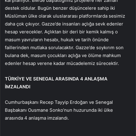
karşılanıyor. BM’de başlattığımız projelere her zaman
destek oldular. Bugün benzer düşüncelere sahip iki
Müslüman ülke olarak uluslararası platformlarda sesimiz
daha çok çıkıyor. Gazze’de insanları açlığa sevk edenler
hesap verecekler. Açlıktan bir deri bir kemik kalmış o
masum yavruların hesabı, hukuk ve tarih önünde
faillerinden mutlaka sorulacaktır. Gazze’de soykırım son
bulana dek, masum çocukları açlığa ve ölüme mahkum
edenler hesap verene kadar mücadelemiz sürecektir.
TÜRKİYE VE SENEGAL ARASINDA 4 ANLAŞMA
İMZALANDI
Cumhurbaşkanı Recep Tayyip Erdoğan ve Senegal
Başbakanı Ousmane Sonko’nun huzurunda iki ülke
arasında 4 anlaşma imzalandı.