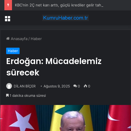
KBC’nin 2Ç net karı arttı, güçlü krediler gelir tahminini yükseltti
Menü
Anasayfa
/
Haber
Haber
Erdoğan: Mücadelemiz
sürecek
DİLAN BİÇER
Ağustos 9, 2025
0
0
1 dakika okuma süresi