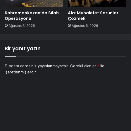
Kahramankazan’da Silah
Ala: Muhalefet Sorunları
Operasyonu
Çözmeli
Ağustos 6, 2026
Ağustos 6, 2026
Bir yanıt yazın
E-posta adresiniz yayınlanmayacak.
Gerekli alanlar
*
ile
işaretlenmişlerdir
Y
o
r
u
m
*