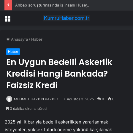
Ahbap soruşturmasında iş insanı Hüseyin Başaran’a tutuklama talebi
Menü
Anasayfa
/
Haber
Haber
En Uygun Bedelli Askerlik
Kredisi Hangi Bankada?
Faizsiz Kredi
MEHMET HAZBİN KAZBEK
Ağustos 3, 2025
0
0
3 dakika okuma süresi
2025 yılı itibarıyla bedelli askerlikten yararlanmak
isteyenler, yüksek tutarlı ödeme yükünü karşılamak