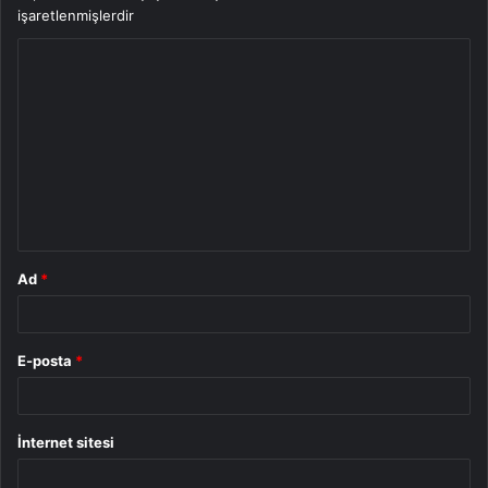
işaretlenmişlerdir
Y
o
r
u
m
*
Ad
*
E-posta
*
İnternet sitesi