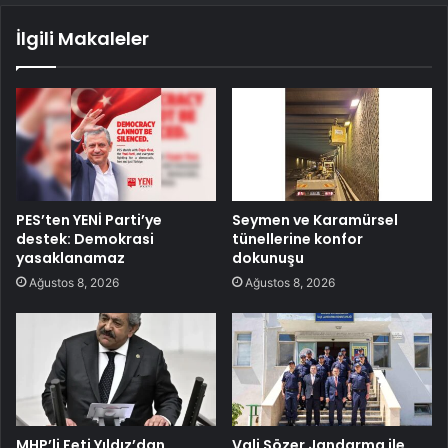
İlgili Makaleler
PES’ten YENİ Parti’ye
Seymen ve Karamürsel
destek: Demokrasi
tünellerine konfor
yasaklanamaz
dokunuşu
Ağustos 8, 2026
Ağustos 8, 2026
MHP’li Feti Yıldız’dan
Vali Sözer Jandarma ile