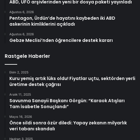
ABD, UFO arşivlerinden yeni bir dosya paketi yayınladı
Ağustos 6, 2026
Pentagon, Ürdün’de hayatını kaybeden iki ABD
askerinin kimliklerini açıkladı
Ağustos 6, 2026
Gebze Meclisi’nden öğrencilere destek kararı
Rastgele Haberler
Ekim 2, 2025
Kuru yemiş artık lüks oldu! Fiyatlar uçtu, sektörden yerli
üretime destek çağrısı
Aralık 11, 2025
Savunma Sanayii Başkanı Görgün: “Karaok Atışları
Tam İsabetle Sonuçlandı”
Mayıs 16, 2026
Önce sildi sonra özür diledi: Yapay zekanın milyarlık
veri tabanı skandalı
Haziran 3, 2025