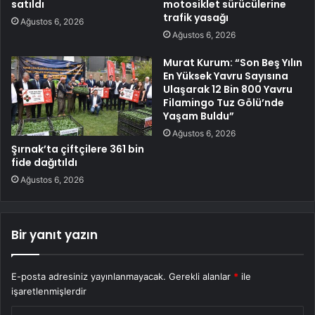
satıldı
motosiklet sürücülerine
trafik yasağı
Ağustos 6, 2026
Ağustos 6, 2026
Murat Kurum: “Son Beş Yılın
En Yüksek Yavru Sayısına
Ulaşarak 12 Bin 800 Yavru
Filamingo Tuz Gölü’nde
Yaşam Buldu”
Ağustos 6, 2026
Şırnak’ta çiftçilere 361 bin
fide dağıtıldı
Ağustos 6, 2026
Bir yanıt yazın
E-posta adresiniz yayınlanmayacak.
Gerekli alanlar
*
ile
işaretlenmişlerdir