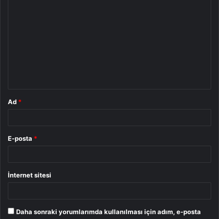
Y
o
r
u
m
*
Ad
*
E-posta
*
İnternet sitesi
Daha sonraki yorumlarımda kullanılması için adım, e-posta