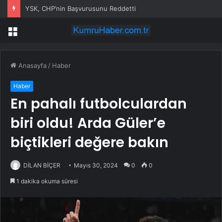
YSK, CHP’nin Başvurusunu Reddetti
Menü
Anasayfa
/
Haber
Haber
En pahalı futbolculardan
biri oldu! Arda Güler’e
biçtikleri değere bakın
DİLAN BİÇER
Mayıs 30, 2024
0
0
1 dakika okuma süresi